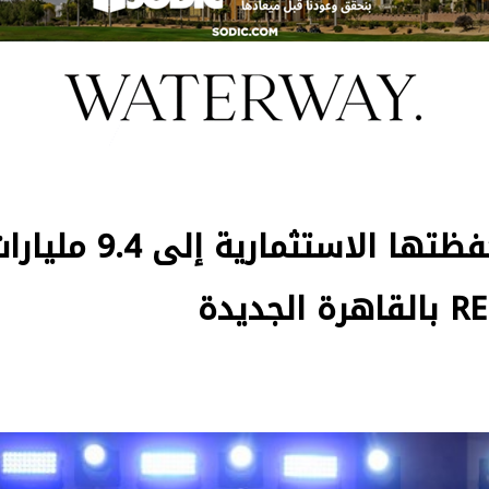
«أركانيا للتطوير» تصل بمحفظتها الاستثمارية إلى 9.4 