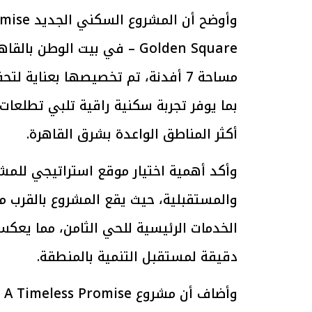
الرئيس السيسي: تداعيات خطيرة على
رئيس الوزراء 
– Golden Square في بيت ا
الاقتصاد العالمي وأسعار الوقود حال
بتنفيذ التوجيه
استمرار الأزمة في الشرق الأوسط
سكنية با
مساحة 7 أفدنة، تم تخصيصها بعناية 
30 مارس 2026 05:06 م
30 مارس 2026 04:40 م
بما يوفر تجربة سكنية راقية تلبي تطلعات
أكثر المناطق الواعدة بشرق القاهرة.
وأكد أهمية اختيار موقع استراتيجي للمشرو
الخدمات الرئيسية للحي الثامن، مما يعك
دقيقة لمستقبل التنمية بالمنطقة.