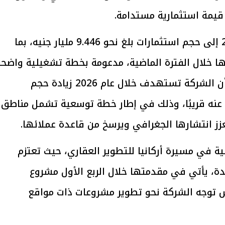
 قيمة استثمارية مستدامة.
وأضاف أن الشركة وصلت بنهاية عام 2025 إلى حجم استثمارات بلغ نحو 9.446 مليار جنيه، بما
يتابع الإجراءات الخاصة
افتتاح «إيجبس 2026» ب
ات الرئاسية بطرح وحدات
واسع.. والبترول: مصر تعزز مكان
ا خلال الفترة الماضية، مدعومة بخطة تشغيلية واضحة
لإيجار للمواطنين
بوصفها مركزًا إقليميًّا للطاق
30 مارس 2026 03:59 م
ورؤية استثمارية طويلة الأجل، لافتًا إلى أن الشركة تستهدف خلال عام 2026 زيادة حجم
 عنه قريبًا، وذلك في إطار خطة توسعية تشمل مناطق
عزز انتشارها الجغرافي ويرسخ من قاعدة عملائها.
لة توسع نوعية في مسيرة أركانيا للتطوير العقاري، حيث تعتزم
ة، يأتي في مقدمتها خلال الربع الأول مشروع
REFA، والذي يعكس توجه الشركة نحو تطوير مشروعات ذات مواقع