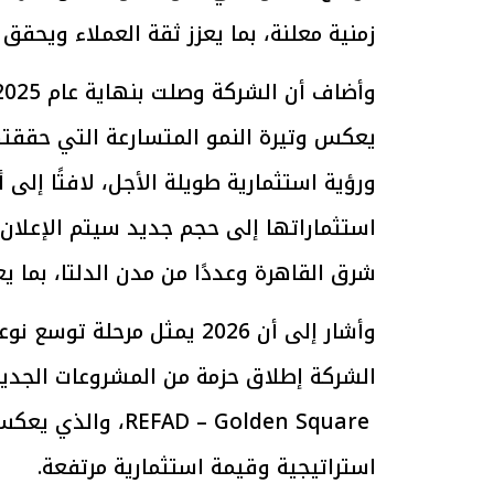
زمنية معلنة، بما يعزز ثقة العملاء ويحقق
الرئيس السيسي: تداعيات خطيرة على
رئيس الوزراء 
الاقتصاد العالمي وأسعار الوقود حال
بتنفيذ التوجيه
يعكس وتيرة النمو المتسارعة التي حققته
استمرار الأزمة في الشرق الأوسط
سكنية با
30 مارس 2026 05:06 م
30 مارس 2026 04:40 م
استثماراتها إلى حجم جديد سيتم الإعلان
شرق القاهرة وعددًا من مدن الدلتا، بما ي
وأشار إلى أن 2026 يمثل مرح
الشركة إطلاق حزمة من المشروعات الجديد
D – Golden Square
استراتيجية وقيمة استثمارية مرتفعة.