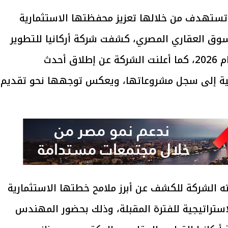
ي تستهدف من خلالها تعزيز محفظتها الاستثمارية
لسوق العقاري المصري، كشفت شركة أركانيا للتطوير
العقاري عن ملامح خطتها الاستثمارية لعام 2026، كما أعلنت الشركة عن إطلاق أحدث
كل إضافة نوعية إلى سجل مشروعاتها، ويعكس توجهها نحو تقديم
ه الشركة للكشف عن أبرز ملامح خطتها الاستثمارية
استراتيجية للفترة المقبلة، وذلك بحضور المهندس