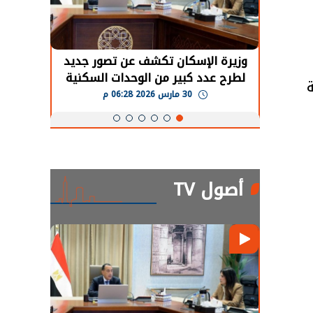
حضور دولي
وزيرة الإسكان تكشف عن تصور جديد
الرئي
تها
لطرح عدد كبير من الوحدات السكنية
قطاع 
ة
بنظام الإيجار
30 مارس 2026 06:28 م
أصول TV