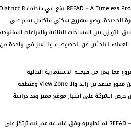
وأوضح أن المشروع السكني الجديد REFAD – A Timeless Promise يقع في منطقة strict 8
يتابع الإجراءات الخاصة
افتتاح «إيجبس 2026» ب
لوطن بالقاهرة الجديدة، وهو مشروع سكني متكامل يقام على
ات الرئاسية بطرح وحدات
واسع.. والبترول: مصر تعزز مكان
لإيجار للمواطنين
بوصفها مركزًا إقليميًّا للطاق
لتحقيق التوازن بين المساحات البنائية والفراغات المفتوحة،
30 مارس 2026 03:59 م
 العملاء الباحثين عن الخصوصية والتميز في واحدة من
ع مما يعزز من قيمته الاستثمارية الحالية
والمستقبلية، حيث يقع المشروع بالقرب من محور محمد بن زايد والـ View Zone ومنطقة
س حرص الشركة على اختيار موقع مميز بعد دراسة
وأضاف أن مشروع REFAD – A Timeless Promise تم تطويره وفق فلسفة عمرانية ترتكز على