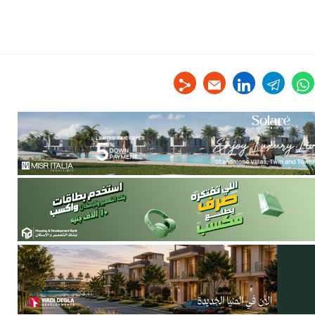
linkedin
telegram
whats
tw