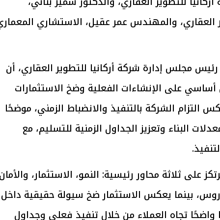
نيا للتطوير العقاري، والدكتور سمير بناني،
ير العقاري، والمهندس عمر عقيل، الاستشاري المعماري
يتابع الإجراءات الخاصة
افتتاح «إيجبس 2026» ب
س مجلس إدارة شركة أركانيا للتطوير العقاري، أن
ات الرئاسية بطرح وحدات
واسع.. والبترول: مصر تعزز مكان
لإيجار للمواطنين
بوصفها مركزًا إقليميًّا للطاق
30 مارس 2026 03:59 م
كة لعام 2026 تركز بشكل أساسي على الإنشاءات الفعلية وضخ الاستثمارات
 التزام الشركة بالتنفيذ والانضباط الزمني، موضحًا
لات البناء وتعزيز الجداول الزمنية للتسليم، مع
تنفيذ.
كز على ثلاثة محاور رئيسية: النمو، الاستثمار، والأمان،
دروس، بينما يعكس الاستثمار ضخ سيولة حقيقية داخل
ا واضحًا تجاه العملاء من خلال تنفيذ فعلي وجداول