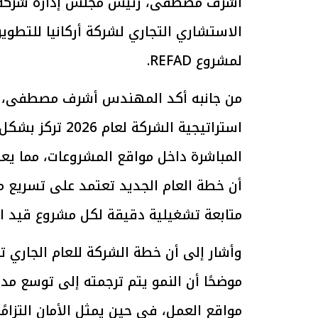
أشرف مصطفى، رئيس مجلس إدارة شركة أركا
الاستشاري التجاري لشركة أركانيا للتطو
لمشروع REFAD.
الرئيس السيسي: تداعيات خطيرة على
رئيس الوزراء 
من جانبه أكد المهندس أشرف مصطفى، رئي
الاقتصاد العالمي وأسعار الوقود حال
بتنفيذ التوجيه
استمرار الأزمة في الشرق الأوسط
سكنية با
30 مارس 2026 05:06 م
30 مارس 2026 04:40 م
استراتيجية الشر
المباشرة داخل مواقع المشروعات، مما يعكس
أن خطة العام الجديد تعتمد على تسريع معد
متابعة تشغيلية دقيقة لكل مشروع قيد ال
وأشار إلى أن خطة الشركة للعام الجاري ترت
موضحًا أن النمو يتم ترجمته إلى توسع م
مواقع العمل، في حين يمثل الأمان التزامً