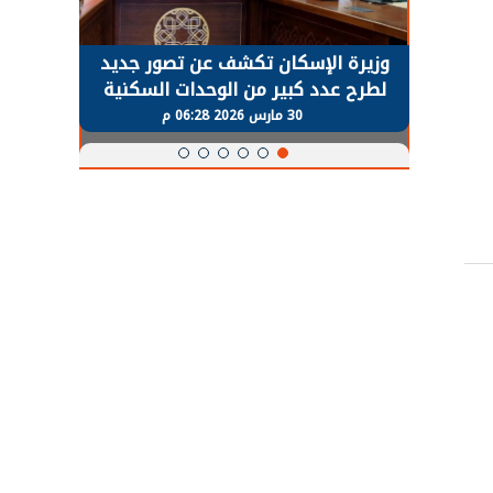
حضور دولي
وزيرة الإسكان تكشف عن تصور جديد
الرئي
تها
لطرح عدد كبير من الوحدات السكنية
قطاع 
ة
بنظام الإيجار
30 مارس 2026 06:28 م