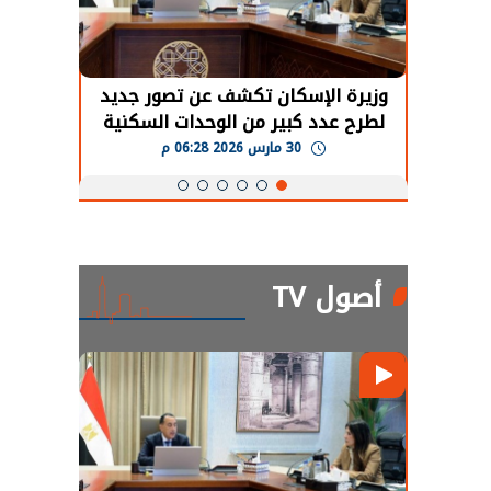
حضور دولي
وزيرة الإسكان تكشف عن تصور جديد
الرئي
تها
لطرح عدد كبير من الوحدات السكنية
قطاع 
ة
بنظام الإيجار
30 مارس 2026 06:28 م
أصول TV