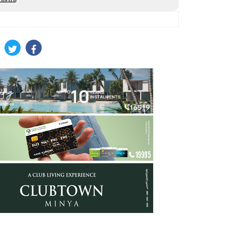
متصفحك
itter
facebook