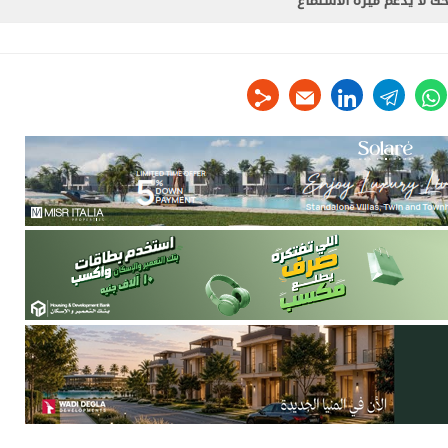
 لا يدعم ميزة الاستماع
linkedin
telegram
whats
tw