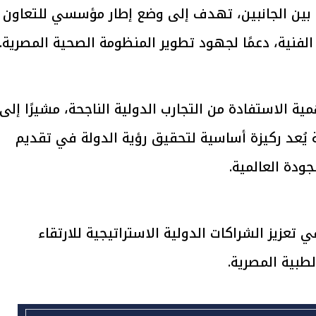
 بين الجانبين، تهدف إلى وضع إطار مؤسسي للتعاون
 الفنية، دعمًا لجهود تطوير المنظومة الصحية المصرية.
يتابع الإجراءات الخاصة
افتتاح «إيجبس 2026» ب
ات الرئاسية بطرح وحدات
واسع.. والبترول: مصر تعزز مكان
لإيجار للمواطنين
بوصفها مركزًا إقليميًّا للطاق
30 مارس 2026 03:59 م
ة الاستفادة من التجارب الدولية الناجحة، مشيرًا إلى
 يُعد ركيزة أساسية لتحقيق رؤية الدولة في تقديم
ودة العالمية.
تعزيز الشراكات الدولية الاستراتيجية للارتقاء
لطبية المصرية.