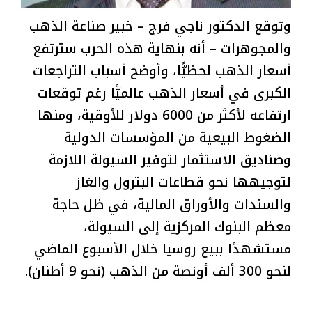
وتوقع الدكتور ناجي فرج – خبير صناعة الذهب
والمجوهرات – أنه بنهاية هذه الحرب سترتفع
أسعار الذهب لحظيًّا، وأوضح أسباب التراجعات
الكبرى في أسعار الذهب عالميًّا رغم توقعات
ارتفاعه لأكثر من 6000 دولار للأوقية، ومنها
الضغوط البيعية من المؤسسات الدولية
وصناديق الاستثمار لتوفير السيولة اللازمة
لتوجيهها نحو قطاعات البترول والغاز
والسندات والأوراق المالية، في ظل حاجة
معظم البنوك المركزية إلى السيولة،
مستشهدًا ببيع روسيا خلال الأسبوع الماضي
لنحو 300 ألف أونصة من الذهب (نحو 9 أطنان).