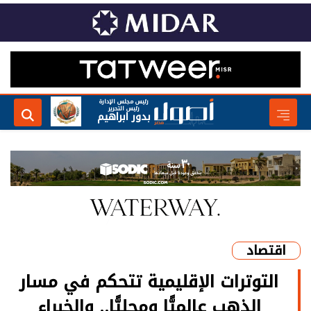
رئيس مجلس الإدارة
رئيس التحرير
بدور ابراهيم
اقتصاد
التوترات الإقليمية تتحكم في مسار
الذهب عالميًّا ومحليًّا.. والخبراء