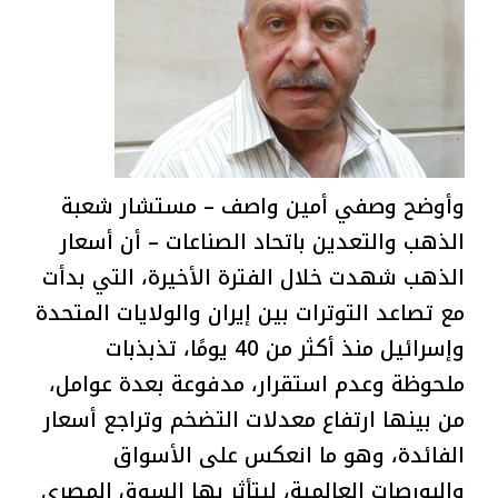
وأوضح وصفي أمين واصف – مستشار شعبة
الذهب والتعدين باتحاد الصناعات – أن أسعار
الذهب شهدت خلال الفترة الأخيرة، التي بدأت
مع تصاعد التوترات بين إيران والولايات المتحدة
وإسرائيل منذ أكثر من 40 يومًا، تذبذبات
ملحوظة وعدم استقرار، مدفوعة بعدة عوامل،
من بينها ارتفاع معدلات التضخم وتراجع أسعار
الفائدة، وهو ما انعكس على الأسواق
والبورصات العالمية، ليتأثر بها السوق المصري