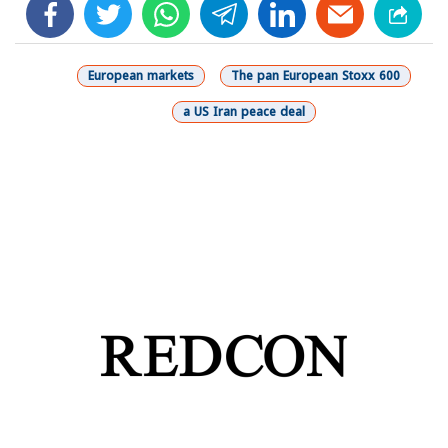
facebook
twitter
whats
telegram
linkedin
European markets
The pan European Stoxx 600
a US Iran peace deal
شارك