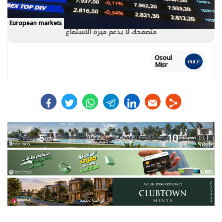
European markets
متصفحك لا يدعم ميزة الاستماع
Osoul
Misr
facebook
twitter
whats
telegram
linkedin