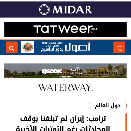
رئيس مجلس الإدارة
رئيس التحرير
بدور ابراهيم
حول العالم
ترامب: إيران لم تبلغنا بوقف
المحادثات رغم التوترات الأخيرة