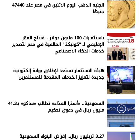
الجنيه الذهب اليوم الاثنين في مصر عند 47440
جنيهًا
باستثمارات 100 مليون دولار.. افتتاح المقر
الإقليمي لـ "كونيكتا" العالمية في مصر لتصدير
خدمات الذكاء الاصطناعي
هيئة الاستثمار تستعد لإطلاق بوابة إلكترونية
جديدة لتعزيز الخدمات المقدمة للمستثمرين
السعودية.. «أسترا الغذاء» تطالب «ساكو» بـ41.3
مليون ريال في دعوى تحكيم
3.27 تريليون ريال.. إقراض البنوك السعودية