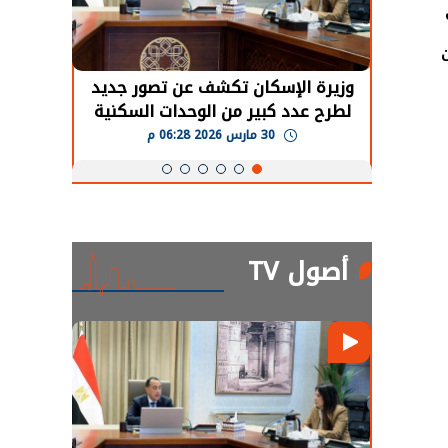
حضور دولي
وزيرة الإسكان تكشف عن تصور جديد
الرئي
تها
لطرح عدد كبير من الوحدات السكنية
قطاع 
ة
بنظام الإيجار
30 مارس 2026 06:28 م
أصول TV