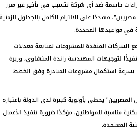
راءات حاسمة ضد أي شركة تتسبب في تأخير غير مبرر
صريين"، مشددًا على الالتزام الكامل بالجداول الزمنية
 في مواعيدها المحددة.
يتابع الإجراءات الخاصة
افتتاح «إيجبس 2026» ب
ات الرئاسية بطرح وحدات
واسع.. والبترول: مصر تعزز مكان
مع الشركات المنفذة للمشروعات لمتابعة معدلات
لإيجار للمواطنين
بوصفها مركزًا إقليميًّا للطاق
30 مارس 2026 03:59 م
نفيذًا لتوجيهات المهندسة راندة المنشاوي، وزيرة
، بسرعة استكمال مشروعات المبادرة وفق الخطط
لمصريين" يحظى بأولوية كبيرة لدى الدولة باعتباره
نية مناسبة للمواطنين، مؤكدًا ضرورة تنفيذ الأعمال
ية المعتمدة.