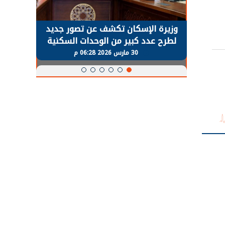
حضور دولي
وزيرة الإسكان تكشف عن تصور جديد
الرئي
تها
لطرح عدد كبير من الوحدات السكنية
قطاع 
ة
بنظام الإيجار
30 مارس 2026 06:28 م