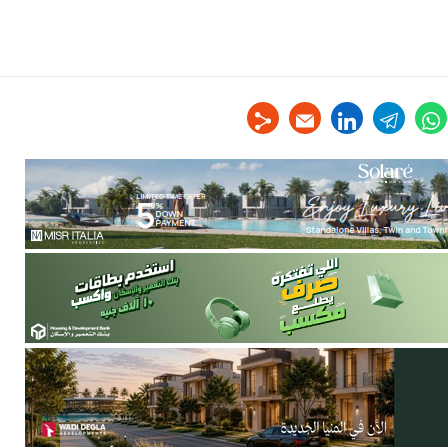
linkedin
telegram
whats
tw