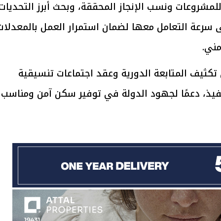
مشروعات ونسب الإنجاز المحققة، وبحث أبرز التحديات
ى سرعة التعامل معها لضمان استمرار العمل بالمعدلات
يتابع الإجراءات الخاصة
افتتاح «إيجبس 2026» ب
مني.
ات الرئاسية بطرح وحدات
واسع.. والبترول: مصر تعزز مكان
لإيجار للمواطنين
بوصفها مركزًا إقليميًّا للطاق
30 مارس 2026 03:59 م
تكثيف المتابعة الدورية وعقد اجتماعات تنسيقية
نفيذ، دعمًا لجهود الدولة في توفير سكن آمن ومناسب