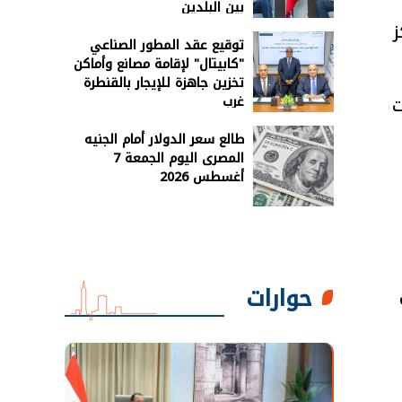
بين البلدين
ز
توقيع عقد المطور الصناعي
"كابيتال" لإقامة مصانع وأماكن
تخزين جاهزة للإيجار بالقنطرة
غرب
ت
طالع سعر الدولار أمام الجنيه
المصرى اليوم الجمعة 7
أغسطس 2026
حوارات