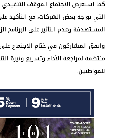
كما استعرض الاجتماع الموقف التنفيذي لل
التي تواجه بعض الشركات، مع التأكيد عل
الرئيس السيسي: تداعيات خطيرة على
رئيس الوزراء 
المستهدفة وعدم التأثير على البرنامج الز
الاقتصاد العالمي وأسعار الوقود حال
بتنفيذ التوجيه
استمرار الأزمة في الشرق الأوسط
سكنية با
30 مارس 2026 05:06 م
30 مارس 2026 04:40 م
واتفق المشاركون في ختام الاجتماع على 
منتظمة لمراجعة الأداء وتسريع وتيرة الت
للمواطنين.