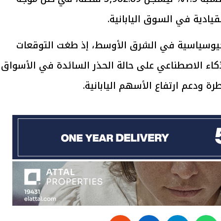
ادية في السوق اليابانية.
لجيوسياسية في الشرق الأوسط، إذ طغت التوقعات
يتابع الإجراءات الخاصة
افتتاح «إيجبس 2026» ب
ذكاء الاصطناعي على حالة الحذر السائدة في الأسواق
ات الرئاسية بطرح وحدات
واسع.. والبترول: مصر تعزز مكان
لإيجار للمواطنين
بوصفها مركزًا إقليميًّا للطاق
30 مارس 2026 03:59 م
رة ودعم ارتفاع الأسهم اليابانية.