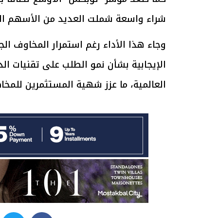
شراء واسعة شملت العديد من الأسهم القي
وجاء هذا الأداء رغم استمرار المخاوف ا
الرئيس السيسي: تداعيات خطيرة على
رئيس الوزراء 
الإيجابية بشأن نمو الطلب على تقنيات ال
الاقتصاد العالمي وأسعار الوقود حال
بتنفيذ التوجيه
استمرار الأزمة في الشرق الأوسط
سكنية با
30 مارس 2026 05:06 م
30 مارس 2026 04:40 م
العالمية، ما عزز شهية المستثمرين للمخاط