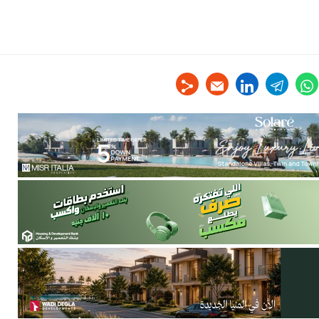
linkedin
telegram
whats
tw