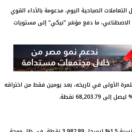
لتعاملات الصباحية اليوم، مدعومة بالأداء القوي
 الاصطناعي، ما دفع مؤشر "نيكي" إلى مستويات
ي" حاجز 68 ألف نقطة للمرة الأولى في تاريخه، بعد يومين فقط من اختراقه
كما صعد مؤشر "توبكس" الأوسع نطاقًا بنسبة 1.5% ليسجل 3,982.89 نقطة، في ظل موجة