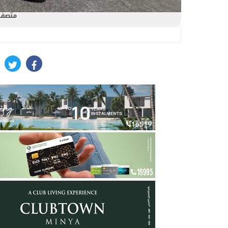
متصفحك
itter
facebook