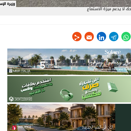
وزيرة الإس
 لا يدعم ميزة الاستماع
linkedin
telegram
whats
tw