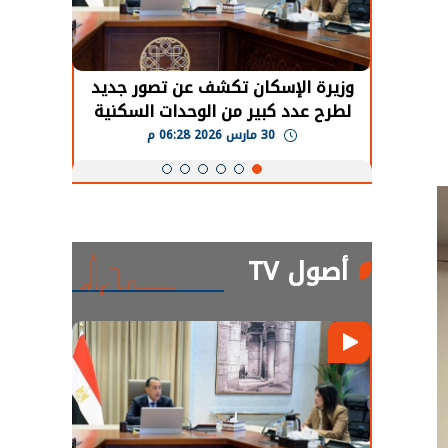
حضور دولي
وزيرة الإسكان تكشف عن تصور جديد
الرئي
تها
لطرح عدد كبير من الوحدات السكنية
قطاع 
ة
بنظام الإيجار
30 مارس 2026 06:28 م
أصول TV