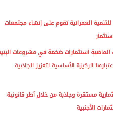
 للتنمية العمرانية تقوم على إنشاء مجتمعات
يتابع الإجراءات الخاصة
افتتاح «إيجبس 2026» ب
ستثمار
ات الرئاسية بطرح وحدات
واسع.. والبترول: مصر تعزز مكان
لإيجار للمواطنين
بوصفها مركزًا إقليميًّا للطاق
30 مارس 2026 03:59 م
 الماضية استثمارات ضخمة في مشروعات البنية
بارها الركيزة الأساسية لتعزيز الجاذبية
مارية مستقرة وجاذبة من خلال أطر قانونية
ارات الأجنبية