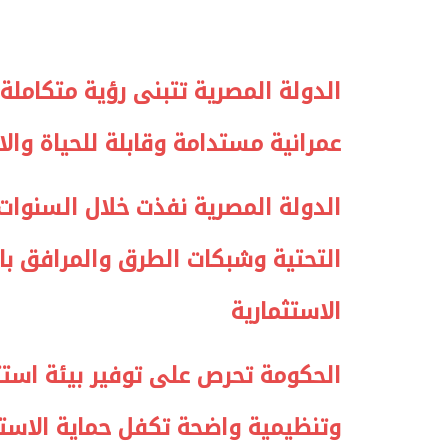
الدولة المصرية تتبنى رؤية متكاملة
الرئيس السيسي: تداعيات خطيرة على
رئيس الوزراء 
عمرانية مستدامة وقابلة للحياة والا
الاقتصاد العالمي وأسعار الوقود حال
بتنفيذ التوجيه
استمرار الأزمة في الشرق الأوسط
سكنية با
30 مارس 2026 05:06 م
30 مارس 2026 04:40 م
الدولة المصرية نفذت خلال السنوات
التحتية وشبكات الطرق والمرافق باعت
الاستثمارية
الحكومة تحرص على توفير بيئة استث
وتنظيمية واضحة تكفل حماية الاستثم