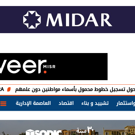
طوط محمول بأسماء مواطنين دون علمهم
My NTRA.. اعرف قنوات الإبلاغ عن خطوط المحمول غير المعلومة
استثمار
تشييد و بناء
اقتصاد
العاصمة الإدارية