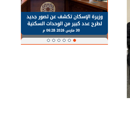
حضور دولي
وزيرة الإسكان تكشف عن تصور جديد
الرئي
تها
لطرح عدد كبير من الوحدات السكنية
قطاع 
ة
بنظام الإيجار
30 مارس 2026 06:28 م