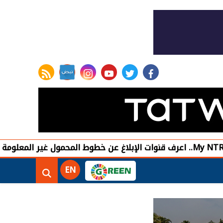
rss feed
instagram
youtube
twitter
facebook
مصر تستهد
EN