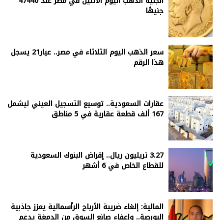
الجنيه الذهب اليوم الاثنين في مصر عند 47440
جنيهًا
سعر الذهب اليوم الثلاثاء في مصر.. عيار21 يسجل
هذا الرقم
عقارات السعودية.. توسيع التسجيل العيني ليشمل
167 ألف قطعة عقارية في 5 مناطق
3.27 تريليون ريال.. إقراض البنوك السعودية
للقطاع الخاص في 6 أشهر
المالية: إلغاء ضريبة الأرباح الرأسمالية يعزز جاذبية
البورصة.. وإعفاء صانع السوق من الدمغة يدعم