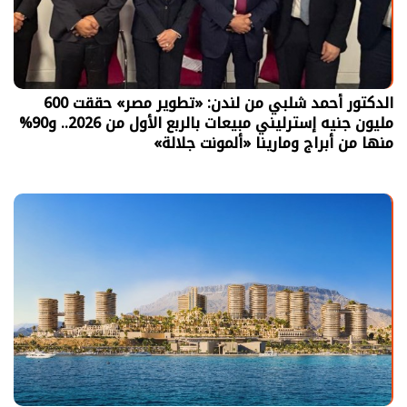
الدكتور أحمد شلبي من لندن: «تطوير مصر» حققت 600
مليون جنيه إسترليني مبيعات بالربع الأول من 2026.. و90%
منها من أبراج ومارينا «ألمونت جلالة»