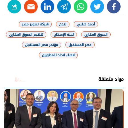
linkedin
telegram
whats
twitter
facebook
أحمد شلبي
لندن
شركة تطوير مصر
السوق العقاري
لجنة الإسكان
تنظيم السوق العقاري
مصر المستقبل
مؤتمر مصر المستقبل
انشاء اتحاد للمطورين
شارك
مواد متعلقة