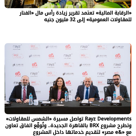
«الرقابة المالية» تعتمد تقرير زيادة رأس مال «الفنار
للمقاولات العمومية» إلى 32 مليون جنيه
Rayz Developments تواصل مسيرة «الشمس للمقاولات»
وتطرح مشروع BRX بالقاهرة الجديدة.. وتُوقِّع اتفاق تعاون
مع «&e مصر» لتقديم خدماتها داخل المشروع