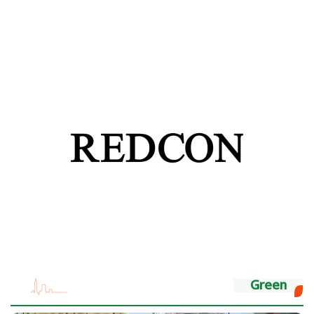
Green