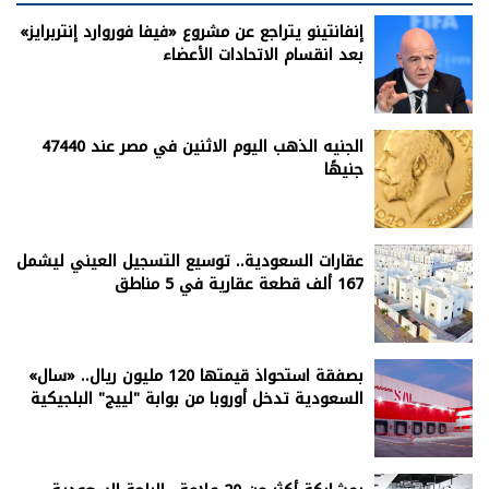
إنفانتينو يتراجع عن مشروع «فيفا فوروارد إنتربرايز»
بعد انقسام الاتحادات الأعضاء
الجنيه الذهب اليوم الاثنين في مصر عند 47440
جنيهًا
عقارات السعودية.. توسيع التسجيل العيني ليشمل
167 ألف قطعة عقارية في 5 مناطق
بصفقة استحواذ قيمتها 120 مليون ريال.. «سال»
السعودية تدخل أوروبا من بوابة "لييج" البلجيكية