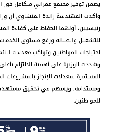
يضمن توفير مجتمع عمراني متكامل فور الا
وأكدت المهندسة راندة المنشاوي أن وزار
رئيسيين، أولهما الحفاظ على كفاءة المش
الرئيس السيسي: تداعيات خطيرة على
رئيس الوزراء 
للتشغيل والصيانة ورفع مستوى الخدمات،
الاقتصاد العالمي وأسعار الوقود حال
بتنفيذ التوجيه
استمرار الأزمة في الشرق الأوسط
سكنية با
30 مارس 2026 05:06 م
30 مارس 2026 04:40 م
احتياجات المواطنين وتواكب معدلات التنمي
وشددت الوزيرة على أهمية الالتزام بأعلى 
المستمرة لمعدلات الإنجاز بالمشروعات ال
ومستدامة، ويسهم في تحقيق مستهدفات ا
للمواطنين.