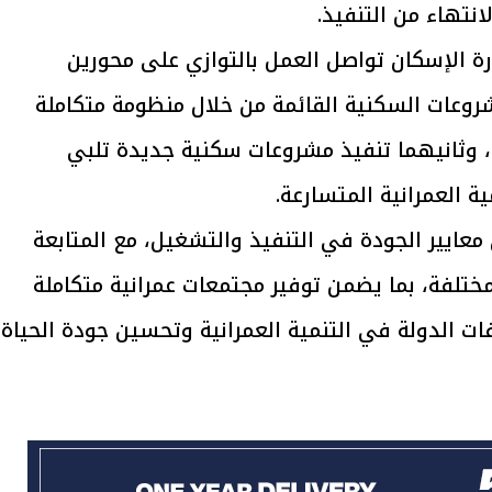
نتهاء من التنفيذ.
ة الإسكان تواصل العمل بالتوازي على محورين
روعات السكنية القائمة من خلال منظومة متكاملة
يتابع الإجراءات الخاصة
افتتاح «إيجبس 2026» ب
 وثانيهما تنفيذ مشروعات سكنية جديدة تلبي
ات الرئاسية بطرح وحدات
واسع.. والبترول: مصر تعزز مكان
لإيجار للمواطنين
بوصفها مركزًا إقليميًّا للطاق
30 مارس 2026 03:59 م
ة العمرانية المتسارعة.
معايير الجودة في التنفيذ والتشغيل، مع المتابعة
مختلفة، بما يضمن توفير مجتمعات عمرانية متكاملة
لدولة في التنمية العمرانية وتحسين جودة الحياة