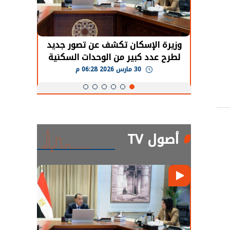
حضور دولي
وزيرة الإسكان تكشف عن تصور جديد
الرئي
تها
لطرح عدد كبير من الوحدات السكنية
قطاع 
ة
بنظام الإيجار
30 مارس 2026 06:28 م
أصول TV