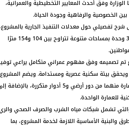
الوزارة وفق أحدث المعايير التخطيطية والعمرانية،
ن الخصوصية والرفاهية وجودة الحياة.
شرح تفصيلي حول معدلات التنفيذ الجارية بالمشروع،
الذي يتكون من 34 عمارة سكنية تضم 312 وحدة بمساحات متنوعة تتراوح بين 104 و154 مترًا
مواطنين.
 تم تصميمه وفق مفهوم عمراني متكامل يراعي توفير
ويحقق بيئة سكنية عصرية ومستدامة. ويضم المشروع
نموذجين للعمارات السكنية، تتكون كل عمارة منهما من دور أرضي و5 أدوار متكررة، بالإضافة 
، والتي تشمل شبكات مياه الشرب والصرف الصحي والري
طرق والبنية الأساسية اللازمة لخدمة المشروع، بما