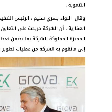
التنموية .
وقال اللواء يسري سليم ، الرئيس التنفيذ
العقارية ، أن الشركة حريصة على التعاون 
يرة على
رئيس الوزراء يتابع الإجراءات الخاصة
قود حال
بتنفيذ التوجيهات الرئاسية بطرح وحدات
و
المميزة المملوكة للشركة بما يضمن تعظيم
لأوسط
سكنية بالإيجار للمواطنين
30 مارس 2026 04:40 م
إلى ماتقوم به الشركة من عمليات تطوير ب