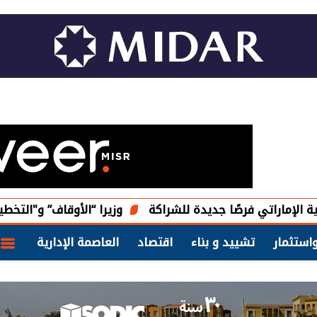
ًا جديدة للشراكة
وزيرا “الأوقاف” و"التخطيط" يبحثان تعزيز
استثمار
تشييد و بناء
اقتصاد
العاصمة الإدارية