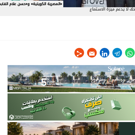
«المصرية الكويتية» و«حسن علام القاب
 لا يدعم ميزة الاستماع
linkedin
telegram
whats
tw