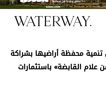
 تنمية محفظة أراضيها بشراكة
 علام القابضة» باستثمارات