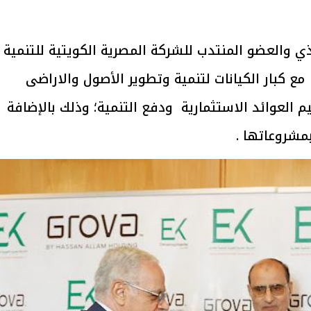
ي والعضو المنتدب للشركة المصرية الكويتية للتنمية
مع كبار الكيانات لتنمية وتطوير الأصول والاراضى
افتتاح «إيجبس 2026» بحضور دولي
وزيرة الإسكان تكش
اسع.. والبترول: مصر تعزز مكانتها
لطرح عدد كبير من ا
 العوائد الاستثمارية ودفع التنمية؛ وذلك بالإضافة
بوصفها مركزًا إقليميًّا للطاقة
بنظام الإ
30 مارس 2026 03:59 م
30 مارس 2026 06:28 م
مشروعاتها .