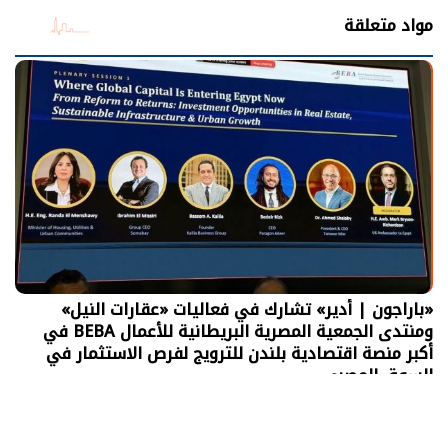
مواد متعلقة
«باراجون | أدير» تشارك في فعاليات «عقارات النيل»
ومنتدى الجمعية المصرية البريطانية للأعمال BEBA في
أكبر منصة اقتصادية بلندن للترويج لفرص الاستثمار في
السوق المصري