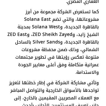
العقاري المصري.
كما تستعرض الشركة مجموعة من أبرز
مشروعاتها، والتي تضم Solana East
بالقاهرة الجديدة، وSolana West بمدينة
الشيخ زايد، وZED Sheikh Zayed، وZED East
بالقاهرة الجديدة، وSilver Sands بالساحل
الشمالي، وذلك ضمن محفظة مشروعات
متنوعة تعكس رؤيتها في تطوير مجتمعات
عمرانية متكاملة وفق أعلى معايير الجودة
والاستدامة.
وتأتي مشاركة الشركة في إطار خطتها لتعزيز
تواجدها بالأسواق الخارجية والتواصل المباشر
مع العملاء المصريين المقيمين بالخارج، إلى
جانب تعريف المستثمرين الأجانب بأحدث