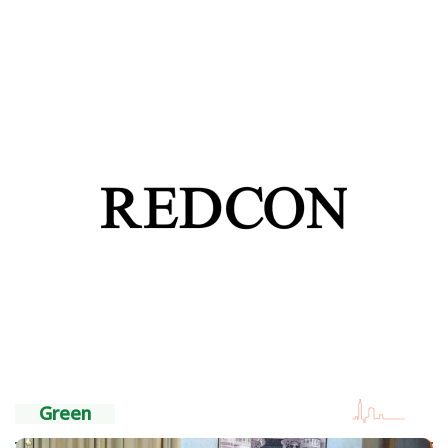
Green