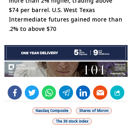
more than 2% higher, trading above
$74 per barrel. U.S. West Texas
Intermediate futures gained more than
2% to above $70.
facebook
twitter
whats
telegram
linkedin
Nasdaq Composite
Shares of Micron
The 30 stock index
شارك