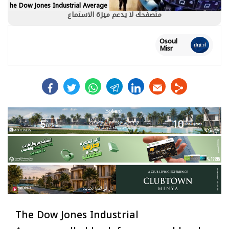
he Dow Jones Industrial Average
متصفحك لا يدعم ميزة الاستماع
Osoul
Misr
facebook
twitter
whats
telegram
linkedin
The Dow Jones Industrial