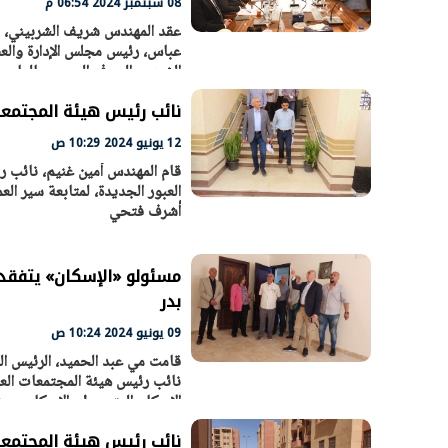
08 سبتمبر 2024 06:54 م
عقد المهندس شريف الشربيني، وزي
عباس، رئيس مجلس الإدارة والعضو
الرئيس السيسي: تداعيات خطيرة على
رئيس الوزراء 
الشرب والصرف الصحى بالعاصمة ا
الاقتصاد العالمي وأسعار الوقود حال
بتنفيذ التوجيه
استمرار الأزمة في الشرق الأوسط
سكنية با
30 مارس 2026 05:06 م
30 مارس 2026 04:40 م
نائب رئيس هيئة المجتمعات
12 يونيو 2024 10:29 ص
قام المهندس أمين غنيم، نائب رئ
العبور الجديدة، لمتابعة سير ال
أشرف فتحي
مسئولو «الإسكان» يتفق
بدر
09 يونيو 2024 10:24 ص
قامت مي عبد الحميد، الرئيس ال
نائب رئيس هيئة المجتمعات العم
الإسكان المتوسط والإسكان محدو
نائب رئيس هيئة المجتمعا