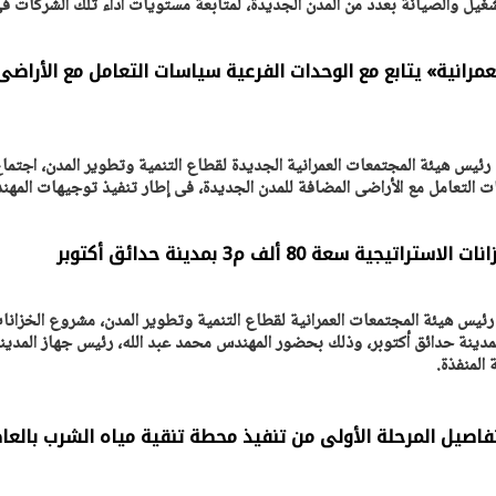
يل والصيانة بعدد من المدن الجديدة، لمتابعة مستويات أداء تلك الشركات ف
مرانية» يتابع مع الوحدات الفرعية سياسات التعامل مع الأراضى
يتابع الإجراءات الخاصة
افتتاح «إيجبس 2026» ب
ات الرئاسية بطرح وحدات
واسع.. والبترول: مصر تعزز مكان
لإيجار للمواطنين
بوصفها مركزًا إقليميًّا للطاق
30 مارس 2026 03:59 م
رئيس هيئة المجتمعات العمرانية الجديدة لقطاع التنمية وتطوير المدن، اجتما
ت التعامل مع الأراضى المضافة للمدن الجديدة، فى إطار تنفيذ توجيهات المه
ية سعة 80 ألف م3 بمدينة حدائق أكتوبر
رئيس هيئة المجتمعات العمرانية لقطاع التنمية وتطوير المدن، مشروع الخزانا
استراتيجية سعة 80 ألف م3 بمدينة حدائق أكتوبر، وذلك بحضور المهندس محمد عبد الله، رئيس جهاز المدين
المنفذة.
اصيل المرحلة الأولى من تنفيذ محطة تنقية مياه الشرب بالعا