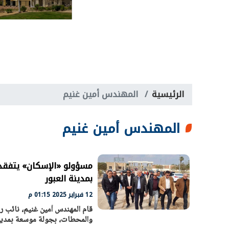
الرئيسية
المهندس أمين غنيم
المهندس أمين غنيم
مسؤولو «الإسكان» يتفقدو
بمدينة العبور
12 فبراير 2025 01:15 م
قام المهندس أمين غنيم، نائب ر
والمحطات، بجولة موسعة بمدينة