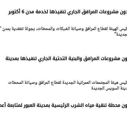
مشروعات المرافق الجاري تنفيذها لخدمة مدن 6 أكتوبر
لجديدة"
 مشروعات المرافق والبنية التحتية الجاري تنفيذها بمدينة
يتابع الإجراءات الخاصة
افتتاح «إيجبس 2026» ب
ئيس هيئة المجتمعات العمرانية الجديدة لقطاع المرافق وصيانة المحطات
ات الرئاسية بطرح وحدات
واسع.. والبترول: مصر تعزز مكان
دينة السويس الجديدة
لإيجار للمواطنين
بوصفها مركزًا إقليميًّا للطاق
30 مارس 2026 03:59 م
 محطة تنقية مياه الشرب الرئيسية بمدينة العبور لمتابعة أعم