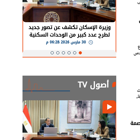
ى
حضور دولي
وزيرة الإسكان تكشف عن تصور جديد
الرئي
تها
لطرح عدد كبير من الوحدات السكنية
قطاع 
ة
بنظام الإيجار
30 مارس 2026 06:28 م
ع
ندس
أصول TV
ت
ة،
صمة