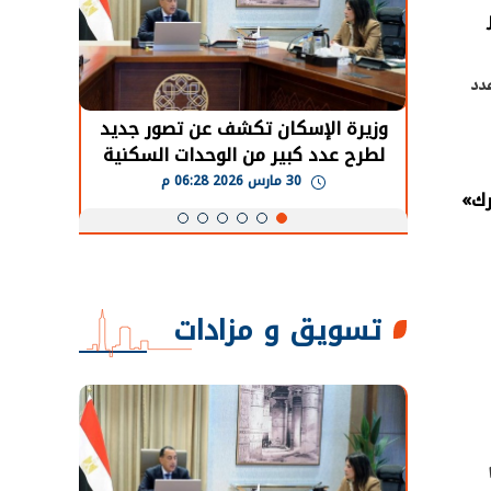
دد
حضور دولي
وزيرة الإسكان تكشف عن تصور جديد
الرئي
تها
لطرح عدد كبير من الوحدات السكنية
قطاع 
ة
بنظام الإيجار
30 مارس 2026 06:28 م
رك»
تسويق و مزادات