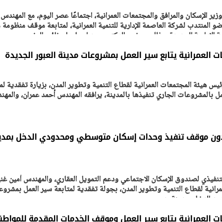
ر الإسكان والمرافق والمجتمعات العمرانية، اجتماعًا عصر اليوم، مع المهندس 
 المنتدب لشركة العاصمة الإدارية للتنمية العمرانية، لمتابعة موقف منظومة م
يتابع الإجراءات الخاصة
افتتاح «إيجبس 2026» ب
لإدارية الجديدة، وذلك بحضور الدكتور سيد إسماعيل، نائب الوزير،
ات الرئاسية بطرح وحدات
واسع.. والبترول: مصر تعزز مكان
لإيجار للمواطنين
بوصفها مركزًا إقليميًّا للطاق
30 مارس 2026 03:59 م
 العمرانية يتابع سير العمل بمشروعات مدينة العبور الجديدة
يس هيئة المجتمعات العمرانية لقطاع التنمية وتطوير المدن، بزيارة تفقدية لم
عمل بالمشروعات الجاري تنفيذها بالمدينة، يرافقه المهندس أحمد عمران، والمه
دون موقف تنفيذ وحدات إسكان متوسطي ومحدودي الدخل بمدي
تنفيذي لصندوق الإسكان الاجتماعي ودعم التمويل العقاري، والمهندس أمين غني
رانية لقطاع التنمية وتطوير المدن، بجولة تفقدية لمتابعة سير العمل بمشرو
د الدخل بمدينة بدر،
ت العمرانية يتابع سير العمل وموقف الخدمات المقدمة للمواطن