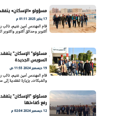
مسؤولو «الإسكان» يتفقدون 
17 يناير 2025 01:11 م
أكتوبر وحدائق أكتوبر واكتوبر ا
مسئولو" الإسكان" يتفقدون
السويس الجديدة
19 ديسمبر 2024 11:55 ص
الرئيس السيسي: تداعيات خطيرة على
رئيس الوزراء 
قام المهندس أمين غنيم، نائب ر
الاقتصاد العالمي وأسعار الوقود حال
بتنفيذ التوجيه
والشبكات، بزيارة تفقدية إلى م
استمرار الأزمة في الشرق الأوسط
سكنية با
30 مارس 2026 05:06 م
30 مارس 2026 04:40 م
مسئولو "الإسكان" يتفقدون
رفع كفاءتها
12 ديسمبر 2024 02:04 م