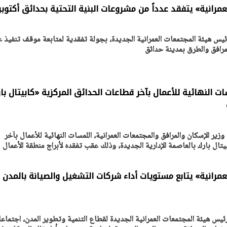
مرانية» يتفقد عدداً من مشروعات البنية التحتية بحدائق أكتوبر
ئيس هيئة المجتمعات العمرانية الجديدة، بجولة تفقدية لمتابعة موقف تنفيذ ع
مرافق والطرق بمدينة حدائق
يتابع الإجراءات الخاصة
افتتاح «إيجبس 2026» ب
ات الرئاسية بطرح وحدات
واسع.. والبترول: مصر تعزز مكان
لإيجار للمواطنين
بوصفها مركزًا إقليميًّا للطاق
30 مارس 2026 03:59 م
ت النهائية للأعمال بآخر قطاعات الحدائق المركزية «كابيتال با
ير الإسكان والمرافق والمجتمعات العمرانية، اللمسات النهائية للأعمال بآخر
يتال بارك بالعاصمة الإدارية الجديدة، وذلك عقب تفقده لأبراج منطقة الأعمال
مرانية» يتابع مستويات أداء شركات التشغيل والصيانة بالمدن
ئيس هيئة المجتمعات العمرانية الجديدة لقطاع التنمية وتطوير المدن، اجتماعا