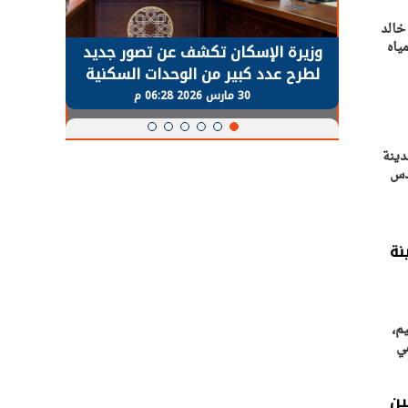
خالد
ياه
حضور دولي
وزيرة الإسكان تكشف عن تصور جديد
الرئي
تها
لطرح عدد كبير من الوحدات السكنية
قطاع 
ة
بنظام الإيجار
30 مارس 2026 06:28 م
دينة
ندس
نة
م،
عي
ين