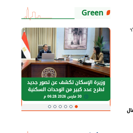
Green
قام المهندس أمين غنيم، نائب رئيس الهيئة لقطاع المرافق وصيانة الشبكات والمحطات، بجولة تفقدية بمدن "٦
حضور دولي
وزيرة الإسكان تكشف عن تصور جديد
الرئي
تها
لطرح عدد كبير من الوحدات السكنية
قطاع 
ة
بنظام الإيجار
30 مارس 2026 06:28 م
ال