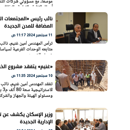
موسعاً، مع مسؤولي شركات التشغ
أعمال الإنارة والزراعة والنظاف
نائب رئيس «المجتمعات الع
الرئيس السيسي: تداعيات خطيرة على
رئيس الوزراء 
المضافة للمدن الجديدة
الاقتصاد العالمي وأسعار الوقود حال
بتنفيذ التوجيه
11 سبتمبر 2024 11:17 ص
استمرار الأزمة في الشرق الأوسط
سكنية با
30 مارس 2026 05:06 م
30 مارس 2026 04:40 م
ترأس المهندس أمين غنيم، نائب 
متابعه الوحدات الفرعية لسياسا
شريف الشربيني
«غنيم» يتفقد مشروع الخزانات الاستراتيج
10 سبتمبر 2024 11:35 ص
تفقد المهندس أمين غنيم، نائب 
ال
ومسئولو الهيئة والجهاز والشركة 
وزير الإسكان يكشف عن تف
الإدارية الجديدة