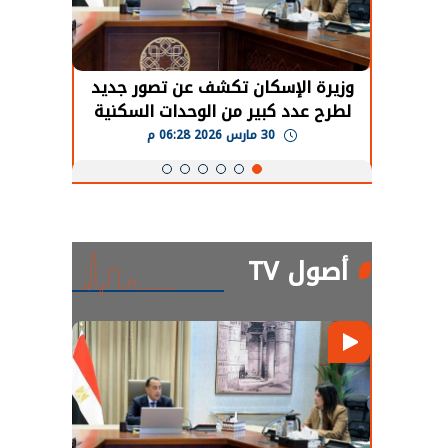
حضور دولي
وزيرة الإسكان تكشف عن تصور جديد
الرئي
تها
لطرح عدد كبير من الوحدات السكنية
قطاع 
ة
بنظام الإيجار
30 مارس 2026 06:28 م
أصول TV