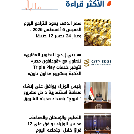
الأكثر قراءة
سعر الذهب يعود للتراجع اليوم
الخميس 6 أغسطس 2026..
وعيار 24 يخسر 12 جنيها
«سيتي إيدج للتطوير العقاري»
تتعاون مع «ڤودافون مصر»
لتوفير خدمات Triple Play
الذكية بمشروع «داون تاون»
بالعلمين الجديدة
رئيس الوزراء يوافق على إنشاء
منطقة استثمارية داخل مشروع
"البروج" بامتداد مدينة الشروق
التعليم والإسكان والصناعة..
مجلس الوزراء يوافق على 12
قرارًا خلال اجتماعه اليوم