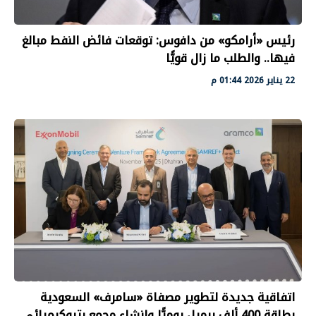
رئيس «أرامكو» من دافوس: توقعات فائض النفط مبالغ
فيها.. والطلب ما زال قويًّا
22 يناير 2026 01:44 م
اتفاقية جديدة لتطوير مصفاة «سامرف» السعودية
بطاقة 400 ألف برميل يوميًّا وإنشاء مجمع بتروكيميائي