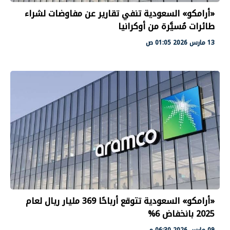
«أرامكو» السعودية تنفي تقارير عن مفاوضات لشراء
طائرات مُسيَّرة من أوكرانيا
13 مارس 2026 01:05 ص
«أرامكو» السعودية تتوقع أرباحًا 369 مليار ريال لعام
2025 بانخفاض 6%
09 مارس 2026 06:30 م