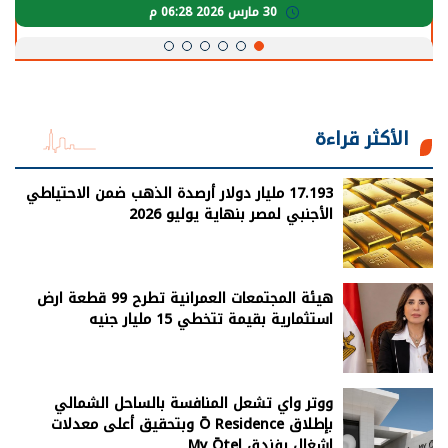
30 مارس 2026 05:08 م
الأكثر قراءة
17.193 مليار دولار أرصدة الذهب ضمن الاحتياطي
الأجنبي لمصر بنهاية يوليو 2026
هيئة المجتمعات العمرانية تطرح 99 قطعة ارض
استثمارية بقيمة تتخطي 15 مليار جنيه
ووتر واي تشعل المنافسة بالساحل الشمالي
بإطلاق Ō Residence وبتحقيق أعلى معدلات
اشغال بفندق My Ōtel