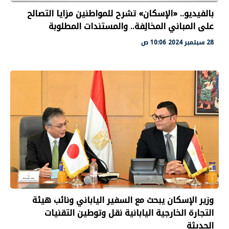
بالفيديو.. «الإسكان» تشرح للمواطنين مزايا التصالح
على المباني المخالِفة.. والمستندات المطلوبة
28 سبتمبر 2024 10:06 ص
وزير الإسكان يبحث مع السفير الياباني ونائب هيئة
التجارة الخارجية اليابانية نقل وتوطين التقنيات
الحديثة