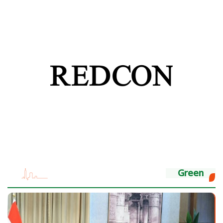
Green