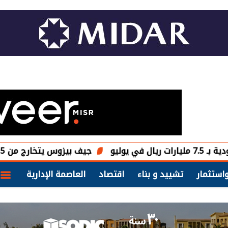
جيف بيزوس يتخارج من 15 مليون سهم في «أمازون» مقابل 4.1 مليارات دولار
استثمار
تشييد و بناء
اقتصاد
العاصمة الإدارية