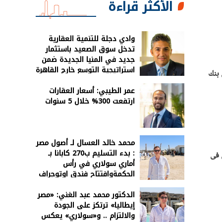
الأكثر قراءة
وادي دجلة للتنمية العقارية
تدخل سوق الصعيد باستثمار
جديد في المنيا الجديدة ضمن
استراتيجية التوسع خارج القاهرة
 بنك
الكبرى
عمر الطيبي: أسعار العقارات
ارتفعت 300% خلال 5 سنوات
محمد خالد العسال لـ أصول مصر
: بدء التسليم ب270 كابانا بـ
2 يوليو 2026، حيث سجل فى
أماري سولاري في رأس
الحكمةوافتتاح فندق اوتوجراف
2027
الدكتور محمد عبد الغني: «مصر
إيطاليا» ترتكز على الجودة
والالتزام .. و«سولاري» يعكس