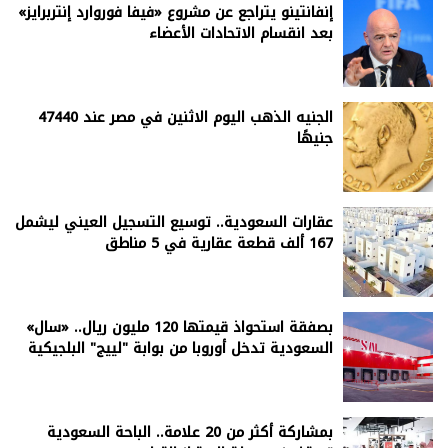
إنفانتينو يتراجع عن مشروع «فيفا فوروارد إنتربرايز»
بعد انقسام الاتحادات الأعضاء
الجنيه الذهب اليوم الاثنين في مصر عند 47440
جنيهًا
عقارات السعودية.. توسيع التسجيل العيني ليشمل
167 ألف قطعة عقارية في 5 مناطق
بصفقة استحواذ قيمتها 120 مليون ريال.. «سال»
السعودية تدخل أوروبا من بوابة "لييج" البلجيكية
بمشاركة أكثر من 20 علامة.. الباحة السعودية