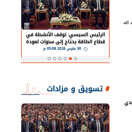
 الله
ة في
اليوم.. تعاملات سوق الإنتربنك تتخطى
الرئي
عودة
مليار دولار لتدبير احتياجات البنوك
الاقت
است
30 مارس 2026 05:07 م
تسويق و مزادات