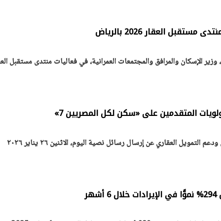
ستقبل العقار 2026 بالرياض
ن تكشف عن تصور جديد
الرئيس السيسي: توقف الأنشط
ر من الوحدات السكنية
قطاع الطاقة يحتاج إلى سنوات ل
زير الإسكان والمرافق والمجتمعات العمرانية، في فعاليات منتدى مستقبل العق
ظام الإيجار
معدلات الإنتاج الطبيعية
30 مارس 2026 05:08 م
لويات المتقدمين على «سكن لكل المصريين 7»
التمويل العقاري عن إرسال رسائل نصية اليوم، الاثنين ٢٦ يناير ٢٠٢٦
هر