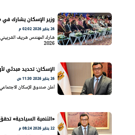
وزير الإسكان يشارك في منتدى م
افتتاح «إيجبس 2026» بحضور دولي
وزيرة الإسكا
26 يناير 2026 02:02 م
واسع.. والبترول: مصر تعزز مكانتها
لطرح عدد كبي
شارك المهندس شريف الشربيني، و
بوصفها مركزًا إقليميًّا للطاقة
بن
30 مارس 2026 03:59 م
30 مارس 2026 06:28 م
2026
الإسكان: تحديد مبدئي لأو
26 يناير 2026 11:30 ص
أعلن صندوق الإسكان الاجتماعي ودعم 
«التنمية السياحية» تحقق 294% نموًّا في الإيرادات خلال 6 أش
22 يناير 2026 08:24 م