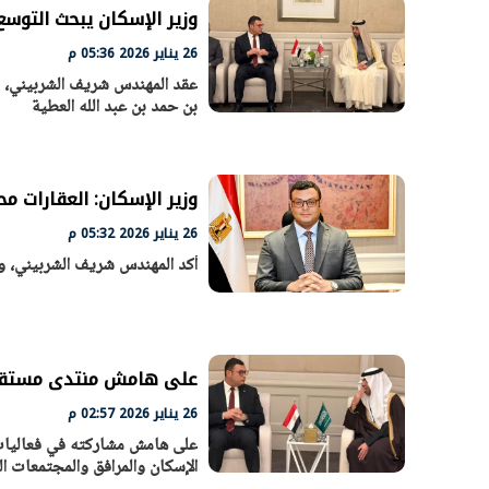
وزير الإسكان يبحث التوس
26 يناير 2026 05:36 م
عقد المهندس شريف الشربيني، وزير
بن حمد بن عبد الله العطية
افتتاح «إيجبس 2026» بحضور دولي
وزيرة الإسكا
واسع.. والبترول: مصر تعزز مكانتها
لطرح عدد كبي
بوصفها مركزًا إقليميًّا للطاقة
بن
30 مارس 2026 03:59 م
30 مارس 2026 06:28 م
وزير الإسكان: العقارات 
26 يناير 2026 05:32 م
أكد المهندس شريف الشربيني، وزي
على هامش منتدى مستقبل العقار 2026.. وزير الإسكان يعقد لقاء ث
26 يناير 2026 02:57 م
الإسكان والمرافق والمجتمعات ال