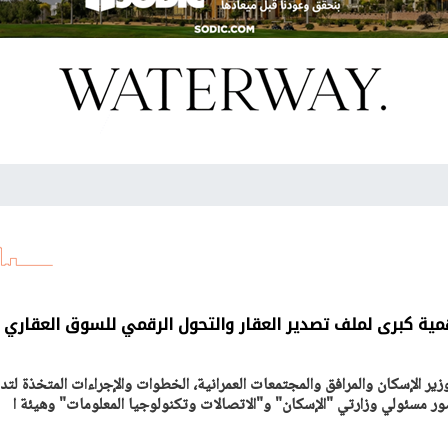
همية كبرى لملف تصدير العقار والتحول الرقمي للسوق العقاري
ير الإسكان والمرافق والمجتمعات العمرانية، الخطوات والإجراءات المتخذة لت
ر مسئولي وزارتي "الإسكان" و"الاتصالات وتكنولوجيا المعلومات" وهيئة ا