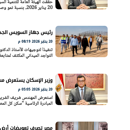
20 يناير 2026، بنسبة نمو وصلت إلى 294%
افتتاح «إيجبس 2026» بحضور دولي
وزيرة الإسكا
واسع.. والبترول: مصر تعزز مكانتها
لطرح عدد كبي
بوصفها مركزًا إقليميًّا للطاقة
بن
30 مارس 2026 03:59 م
30 مارس 2026 06:28 م
رئيس جهاز السويس الجديدة
20 يناير 2026 08:19 م
تنفيذاً لتوجيهات الأستاذ الدكت
التواجد الميداني المكثف لمتاب
وزير الإسكان يستعرض مستجد
20 يناير 2026 05:05 م
استعرض المهندس شريف الشربيني
المبادرة الرئاسية "سكن كل الم
مصر تصرف تعويضات أرض 