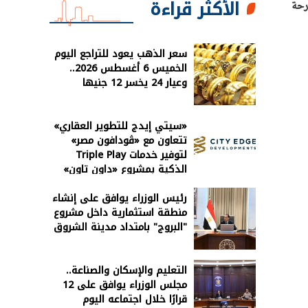
الأكثر قراءة
رحة
سعر الذهب يعود للتراجع اليوم
الخميس 6 أغسطس 2026..
وعيار 24 يخسر 12 جنيها
«سيتي إيدج للتطوير العقاري»
تتعاون مع «ڤودافون مصر»
لتوفير خدمات Triple Play
الذكية بمشروع «داون تاون»
بالعلمين الجديدة
رئيس الوزراء يوافق على إنشاء
منطقة استثمارية داخل مشروع
"البروج" بامتداد مدينة الشروق
التعليم والإسكان والصناعة..
مجلس الوزراء يوافق على 12
قرارًا خلال اجتماعه اليوم