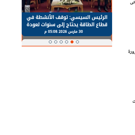
 مليار جنيه خلال الفترة من 1 يوليو 2025 وحتى
ة في
اليوم.. تعاملات سوق الإنتربنك تتخطى
الرئي
عودة
مليار دولار لتدبير احتياجات البنوك
الاقت
است
30 مارس 2026 05:07 م
ورة
ت