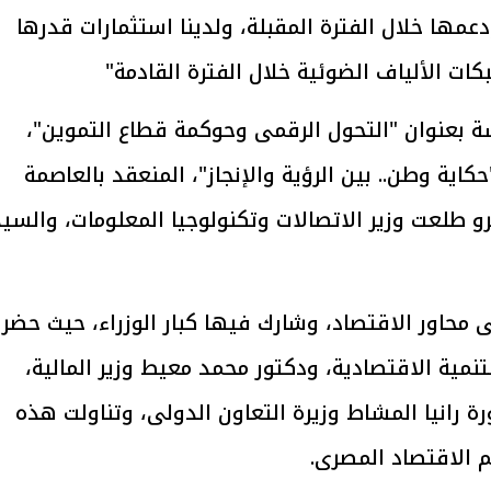
مها خلال الفترة المقبلة، ولدينا استثمارات قدرها
يتابع الإجراءات الخاصة
افتتاح «إيجبس 2026» ب
ات الرئاسية بطرح وحدات
واسع.. والبترول: مصر تعزز مكان
بعنوان "التحول الرقمى وحوكمة قطاع التموين"،
لإيجار للمواطنين
بوصفها مركزًا إقليميًّا للطاق
30 مارس 2026 03:59 م
كاية وطن.. بين الرؤية والإنجاز"، المنعقد بالعاصمة
رو طلعت وزير الاتصالات وتكنولوجيا المعلومات، والسي
محاور الاقتصاد، وشارك فيها كبار الوزراء، حيث حضر
نمية الاقتصادية، ودكتور محمد معيط وزير المالية،
رة رانيا المشاط وزيرة التعاون الدولى، وتناولت هذه
 الاقتصاد المصرى.