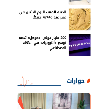
الجنيه الذهب اليوم الاثنين في
مصر عند 47440 جنيهًا
200 مليار دولار.. «جوجل» تدعم
توسع «أنثروبيك» في الذكاء
الاصطناعي
حوارات