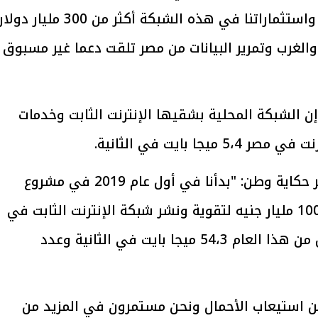
ويمنح مصر ميزة استراتيجية كبيرة للغاية، واستثماراتنا في هذه الشبكة أكثر من 300 مليار
الغرب وتمرير البيانات من مصر تلقت دعما غير مسبوق
يتابع الإجراءات الخاصة
افتتاح «إيجبس 2026» ب
ات الرئاسية بطرح وحدات
واسع.. والبترول: مصر تعزز مكان
إن الشبكة المحلية بشقيها الإنترنت الثابت وخدمات
لإيجار للمواطنين
بوصفها مركزًا إقليميًّا للطاق
30 مارس 2026 03:59 م
وأضاف وزير الاتصالات، خلال كلمته بمؤتمر حكاية وطن: "بدأنا في أول عام 2019 في مشروع
ضخم بلغت استثماراته حتى الآن أكثر من 100 مليار جنيه لتقوية ونشر شبكة الإنترنت الثابت في
مصر، ووصلت سرعة الإنترنت في أغسطس من هذا العام 54،3 ميجا بايت في الثانية وعدد
 من استيعاب الأحمال ونحن مستمرون في المزيد من