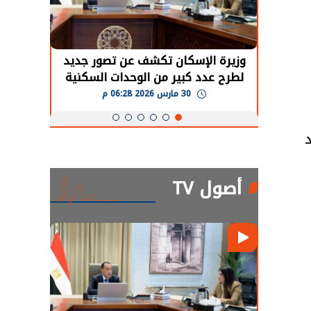
حضور دولي
وزيرة الإسكان تكشف عن تصور جديد
الرئي
تها
لطرح عدد كبير من الوحدات السكنية
قطاع 
ة
بنظام الإيجار
30 مارس 2026 06:28 م
د
أصول TV