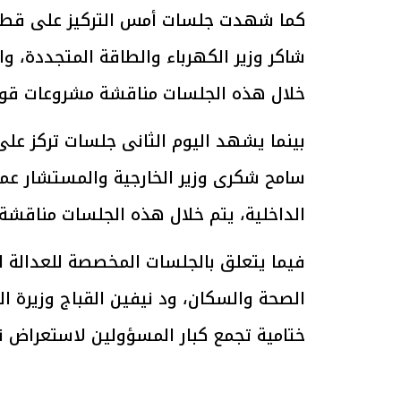
كما شهدت جلسات أمس التركيز على قطاعا
الرئيس السيسي: تداعيات خطيرة على
رئيس الوزراء 
شاكر وزير الكهرباء والطاقة المتجددة، وا
الاقتصاد العالمي وأسعار الوقود حال
بتنفيذ التوجيه
خلال هذه الجلسات مناقشة مشروعات قومية
استمرار الأزمة في الشرق الأوسط
سكنية با
30 مارس 2026 05:06 م
30 مارس 2026 04:40 م
بينما يشهد اليوم الثانى جلسات تركز على
سامح شكرى وزير الخارجية والمستشار عمر 
الداخلية، يتم خلال هذه الجلسات مناقشة 
فيما يتعلق بالجلسات المخصصة للعدالة ال
الصحة والسكان، ود نيفين القباج وزيرة ا
ختامية تجمع كبار المسؤولين لاستعراض نت