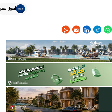
أصول مصر
linkedin
telegram
whats
tw