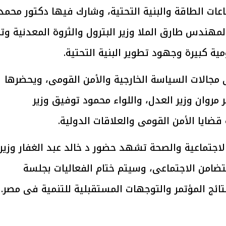
ت الطاقة والبنية التحتية، وشارك فيها دكتور محمد
يتابع الإجراءات الخاصة
افتتاح «إيجبس 2026» ب
لمهندس طارق الملا وزير البترول والثروة المعدنية وت
ات الرئاسية بطرح وحدات
واسع.. والبترول: مصر تعزز مكان
 كبيرة وجهود تطوير البنية التحتية.
لإيجار للمواطنين
بوصفها مركزًا إقليميًّا للطاق
30 مارس 2026 03:59 م
 مجالات السياسة الخارجية والأمن القومى، ويحضرها
مروان وزير العدل، واللواء محمود توفيق وزير
قضايا الأمن القومى والعلاقات الدولية.
اجتماعية والصحة تشهد حضور د خالد عبد الغفار وزير
لتضامن الاجتماعى، وسيتم ختام الفعاليات بجلسة
ائج المؤتمر والتوجهات المستقبلية للتنمية فى مصر.