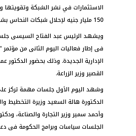
الاستثمارات في نشر الشبكة وتقويتها ودع
150 مليار جنيه لإحلال شبكات النحاس بشبكات الألياف الضوئية خلال الفترة القادمة"
الرئيس السيسي: تداعيات خطيرة على
رئيس الوزراء 
الاقتصاد العالمي وأسعار الوقود حال
بتنفيذ التوجيه
ويشهد الرئيس عبد الفتاح السيسى جلسة 
استمرار الأزمة في الشرق الأوسط
سكنية با
30 مارس 2026 05:06 م
30 مارس 2026 04:40 م
فى إطار فعاليات اليوم الثانى من مؤتمر "ح
الإدارية الجديدة. وذلك بحضور الدكتور عم
القصير وزير الزراعة.
وشهد اليوم الأول جلسات مهمة تركز على 
الدكتورة هالة السعيد وزيرة التخطيط والت
وأحمد سمير وزير التجارة والصناعة، ودكتو
الجلسات سياسات وبرامج الحكومة فى دعم