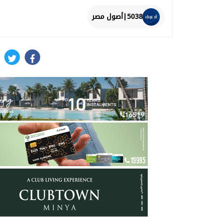
5038|أصول مصر
itter
facebook