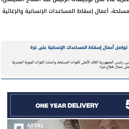
مسلحة، أعمال إسقاط المساعدات الإنسانية والإغاثية
يتابع الإجراءات الخاصة
افتتاح «إيجبس 2026» ب
ات الرئاسية بطرح وحدات
واسع.. والبترول: مصر تعزز مكان
لإيجار للمواطنين
بوصفها مركزًا إقليميًّا للطاق
ة تواصل أعمال إسقاط المساعدات الإنسانية على غزة
30 مارس 2026 03:59 م
ى، رئيس الجمهورية القائد الأعلى للقوات المسلحة، واصلت القوات الجوية المصرية
 على شمال قطاع غزة.