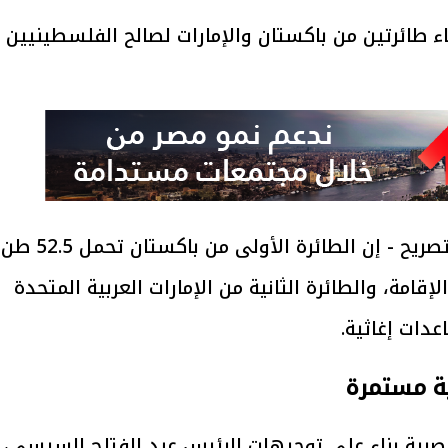
اء طائرتين من باكستان والإمارات لصالح الفلسطينيين
وقال مصدر مسئول بمطار العريش - في تصريح - إن الطائرة الأولى من باكستان تحمل 52.5 طن
قامة، والطائرة الثانية من الإمارات العربية المتحدة
ية مستمرة
صرية بناء على توجيهات الرئيس عبد الفتاح السيسى،