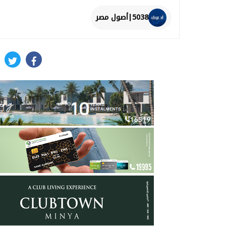
5038|أصول مصر
itter
facebook