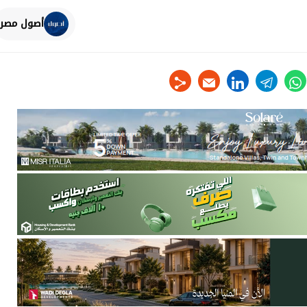
أصول مصر
linkedin
telegram
whats
tw