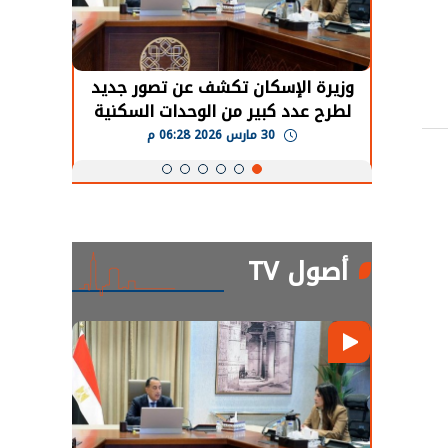
حضور دولي
وزيرة الإسكان تكشف عن تصور جديد
الرئي
تها
لطرح عدد كبير من الوحدات السكنية
قطاع 
ة
بنظام الإيجار
30 مارس 2026 06:28 م
أصول TV