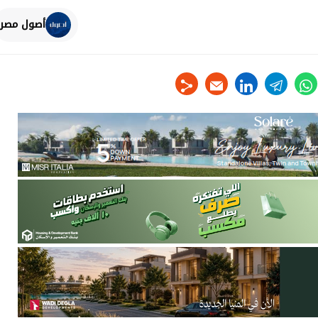
أصول مصر
linkedin
telegram
whats
tw