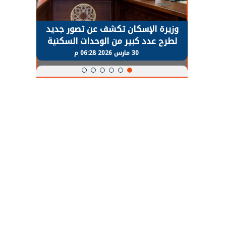
حضور دولي
وزيرة الإسكان تكشف عن تصور جديد
الرئي
تها
لطرح عدد كبير من الوحدات السكنية
قطاع 
ة
بنظام الإيجار
30 مارس 2026 06:28 م