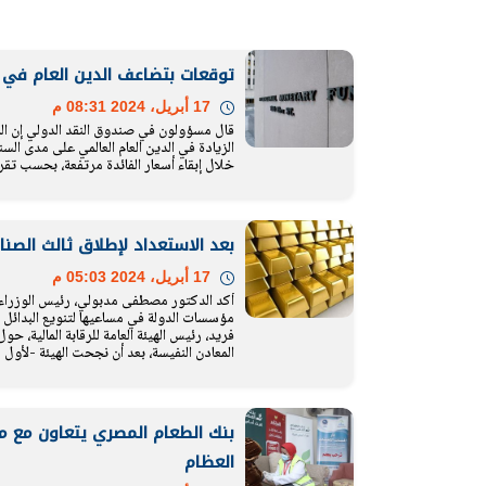
الرئيس السيسي: تداعيات خطيرة على
رئيس الوزراء 
توقعات بتضاعف الدين العام في أمر
الاقتصاد العالمي وأسعار الوقود حال
بتنفيذ التوجيه
استمرار الأزمة في الشرق الأوسط
سكنية با
17 أبريل، 2024 08:31 م
30 مارس 2026 05:06 م
30 مارس 2026 04:40 م
قال مسؤولون في صندوق النقد الدولي إن الم
الزيادة في الدين العام العالمي على مدى ال
خلال إبقاء أسعار الفائدة مرتفعة، بحسب تقري
بعد الاستعداد لإطلاق ثالث الصناديق.. 10 معلومات عن صناديق الاستث
17 أبريل، 2024 05:03 م
أكد الدكتور مصطفى مدبولي، رئيس الوزراء
مؤسسات الدولة في مساعيها لتنويع البدائل 
فريد، رئيس الهيئة العامة للرقابة المالية
المعادن النفيسة، بعد أن نجحت الهيئة -لأول
بنك الطعام المصري يتعاون مع مع
العظام