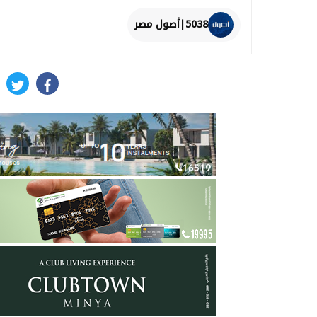
5038|أصول مصر
itter
facebook