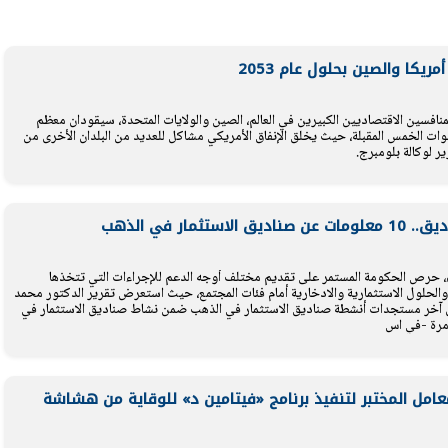
يتابع الإجراءات الخاصة
افتتاح «إيجبس 2026» ب
يكا والصين بحلول عام 2053
ات الرئاسية بطرح وحدات
واسع.. والبترول: مصر تعزز مكان
لإيجار للمواطنين
بوصفها مركزًا إقليميًّا للطاق
30 مارس 2026 03:59 م
نافسين الاقتصاديين الكبيرين في العالم، الصين والولايات المتحدة، سيقودان معظم
سنوات الخمس المقبلة، حيث يخلق الإنفاق الأمريكي مشاكل للعديد من البلدان الأخرى من
ر لوكالة بلومبرج.
مار في الذهب
، حرص الحكومة المستمر على تقديم مختلف أوجه الدعم للإجراءات التي تتخذها
والحلول الاستثمارية والادخارية أمام فئات المجتمع، حيث استعرض تقرير الدكتور محمد
، حول آخر مستجدات أنشطة صناديق الاستثمار في الذهب ضمن نشاط صناديق الاستثمار في
 مرة -في اس
امل المختبر لتنفيذ برنامج «فيتامين د» للوقاية من هشاشة