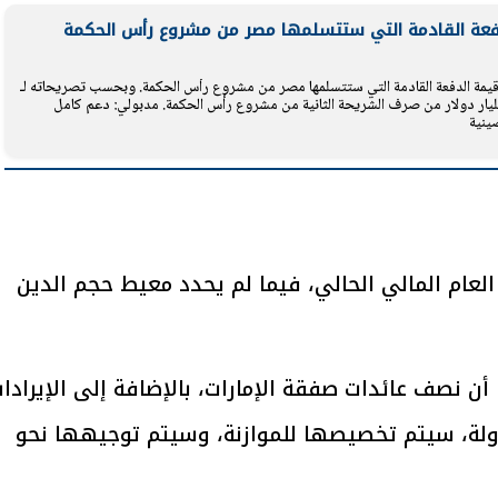
دفعة القادمة التي ستتسلمها مصر من مشروع رأس الحكمة
يمة الدفعة القادمة التي ستتسلمها مصر من مشروع رأس الحكمة. وبحسب تصريحاته لـ
يتابع الإجراءات الخاصة
افتتاح «إيجبس 2026» ب
C عربية، فإن مصر ستتسلم نحو 20 مليار دولار من صرف الشريحة الثانية من مشروع رأس الحكمة. مدبولي: دعم كامل
ات الرئاسية بطرح وحدات
واسع.. والبترول: مصر تعزز مكان
ينية
لإيجار للمواطنين
بوصفها مركزًا إقليميًّا للطاق
30 مارس 2026 03:59 م
سنوات في نهاية العام المالي الحالي، فيما لم يحدد معيط حجم الدين
ا أن نصف عائدات صفقة الإمارات، بالإضافة إلى الإيرادا
لة، سيتم تخصيصها للموازنة، وسيتم توجيهها نحو