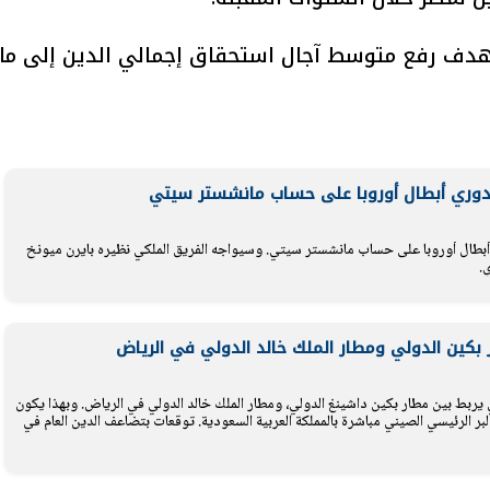
هدف رفع متوسط ​​آجال استحقاق إجمالي الدين إلى ما
يتابع الإجراءات الخاصة
افتتاح «إيجبس 2026» ب
ات الرئاسية بطرح وحدات
واسع.. والبترول: مصر تعزز مكان
لإيجار للمواطنين
بوصفها مركزًا إقليميًّا للطاق
30 مارس 2026 03:59 م
دوري أبطال أوروبا على حساب مانشستر سيتي
بطال أوروبا على حساب مانشستر سيتي. وسيواجه الفريق الملكي نظيره بايرن ميونخ
.
بكين الدولي ومطار الملك خالد الدولي في الرياض
ذي يربط بين مطار بكين داشينغ الدولي، ومطار الملك خالد الدولي في الرياض. وبهذا يكون
ر الرئيسي الصيني مباشرة بالمملكة العربية السعودية. توقعات بتضاعف الدين العام في