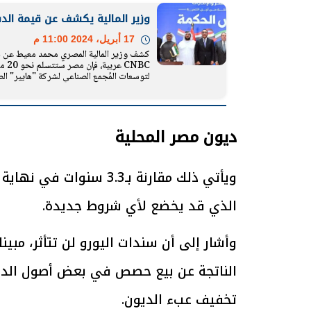
وزير المالية يكشف عن قيمة ال
17 أبريل، 2024 11:00 م
كشف وزير المالية المصري محمد معيط عن ق
الرئيس السيسي: تداعيات خطيرة على
رئيس الوزراء 
NBC
الاقتصاد العالمي وأسعار الوقود حال
بتنفيذ التوجيه
لتوسعات المُجمع الصناعي لشركة "هايير" الص
استمرار الأزمة في الشرق الأوسط
سكنية با
30 مارس 2026 05:06 م
30 مارس 2026 04:40 م
ديون مصر المحلية
ويأتي ذلك مقارنة بـ3.3 
الذي قد يخضع لأي شروط جديدة.
وأشار إلى أن سندات اليورو لن تتأثر، مبين
الناتجة عن بيع حصص في بعض أصول الدو
تخفيف عبء الديون.