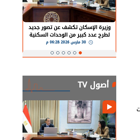
حضور دولي
وزيرة الإسكان تكشف عن تصور جديد
الرئي
تها
لطرح عدد كبير من الوحدات السكنية
قطاع 
ة
بنظام الإيجار
30 مارس 2026 06:28 م
أصول TV
ت