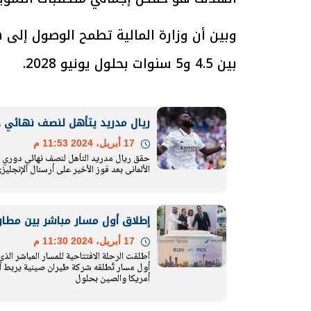
وبين أن وزارة المالية تطمح الوصول إلى 
بين 4.5 و5 سنوات بحلول يونيو 2028.
الرئيس السيسي: تداعيات خطيرة على
رئيس الوزراء 
الاقتصاد العالمي وأسعار الوقود حال
بتنفيذ التوجيه
استمرار الأزمة في الشرق الأوسط
سكنية با
30 مارس 2026 05:06 م
30 مارس 2026 04:40 م
ريال مدريد يتأهل لنصف نهائي 
17 أبريل، 2024 11:53 م
حقق ريال مدريد التأهل لنصف نهائي دوري أ
الألماني بعد فوز الأخير على أرسنال الإنجليزي
إطلاق أول مسار مباشر بين مطار 
17 أبريل، 2024 11:30 م
أطلقت الرحلة الافتتاحية للمسار المباشر ال
أول مسار تُطلقه شركة طيران صينية يربط الب
أمريكا والصين بحلول