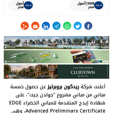
5038|أصول
أصول
مصر
مصر
linkedin
telegram
whats
twitter
facebook
أعلنت شركة
ريدكون بروبرتيز
عن حصول خمسة
مباني من مباني مشروع "جولدن جيت"، على
شهادة إيدج المتقدمة للمباني الخضراء EDGE
Advanced Preliminary Certificate، وهي