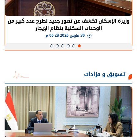
ديد لطرح عدد كبير من
الرئيس السيسي: توقف الأنشط
ام الإيجار
يحتاج إلى سنوات لعودة معدلات
30 مارس 2026 05:08 م
تسويق و مزادات