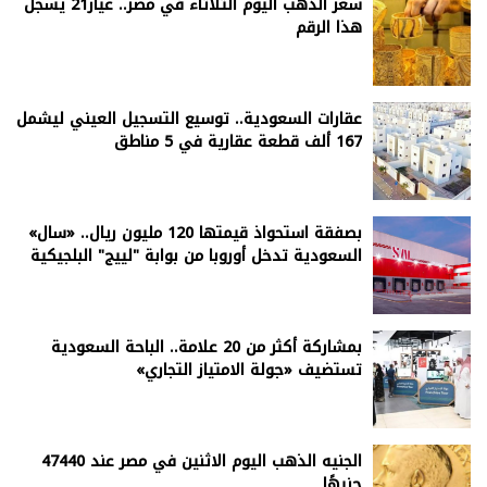
سعر الذهب اليوم الثلاثاء في مصر.. عيار21 يسجل
هذا الرقم
عقارات السعودية.. توسيع التسجيل العيني ليشمل
167 ألف قطعة عقارية في 5 مناطق
بصفقة استحواذ قيمتها 120 مليون ريال.. «سال»
السعودية تدخل أوروبا من بوابة "لييج" البلجيكية
بمشاركة أكثر من 20 علامة.. الباحة السعودية
تستضيف «جولة الامتياز التجاري»
الجنيه الذهب اليوم الاثنين في مصر عند 47440
جنيهًا