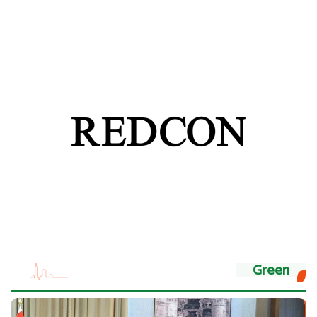
Green