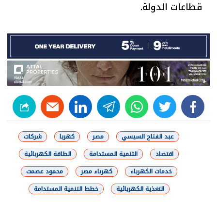
قطاعات الدولة.
linkedin
telegram
whats
twitter
facebook
عبد الفتاح السيسي
مصر
كهربا
شركات
اقتصاد
التنمية المستدامة
الطاقة الكهربائية
خدمات الكهرباء
كهرباء مصر
محمود عصمت
التغذية الكهربائية
خطط التنمية المستدامة
شارك