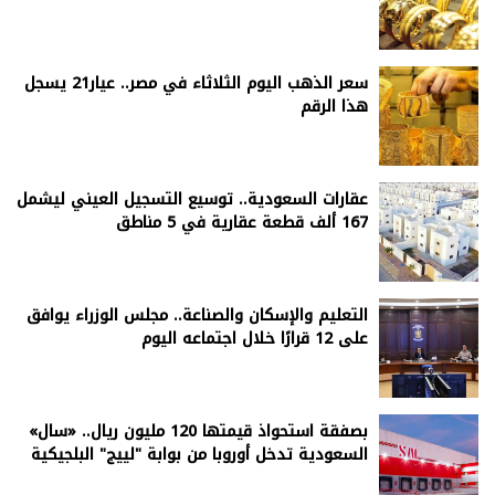
سعر الذهب اليوم الثلاثاء في مصر.. عيار21 يسجل
هذا الرقم
عقارات السعودية.. توسيع التسجيل العيني ليشمل
167 ألف قطعة عقارية في 5 مناطق
التعليم والإسكان والصناعة.. مجلس الوزراء يوافق
على 12 قرارًا خلال اجتماعه اليوم
بصفقة استحواذ قيمتها 120 مليون ريال.. «سال»
السعودية تدخل أوروبا من بوابة "لييج" البلجيكية