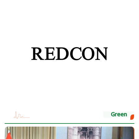
Green