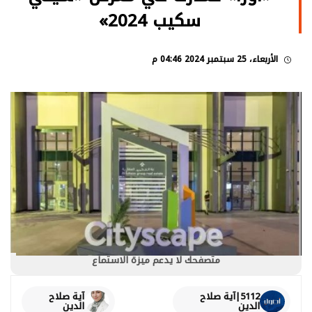
سكيب 2024»
الأربعاء، 25 سبتمبر 2024 04:46 م
متصفحك لا يدعم ميزة الاستماع
5112|آية صلاح
آية صلاح
الدين
الدين