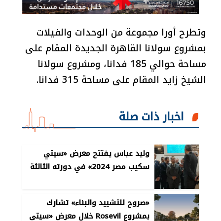
وتطرح أورا مجموعة من الوحدات والفيلات
بمشروع سولانا القاهرة الجديدة المقام على
مساحة حوالي 185 فدانا، ومشروع سولانا
الشيخ زايد المقام على مساحة 315 فدانا.
اخبار ذات صلة
وليد عباس يفتتح معرض «سيتي
سكيب مصر 2024» في دورته الثالثة
عشرة
«صروح للتشييد والبناء» تشارك
بمشروع Rosevil خلال معرض «سيتي