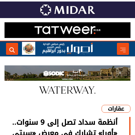
رئيس مجلس الإدارة
رئيس التحرير
بدور ابراهيم
عقارات
أنظمة سداد تصل إلى 9 سنوات..
«أورا» تشارك في معرض «سيتي