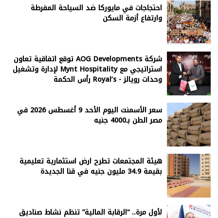
احتجاجات في مايوركا ضد السياحة المفرطة
وارتفاع أزمة السكن
شركة AOG Developments توقع اتفاقية تعاون
استراتيجي مع Mynt Hospitality لإدارة وتشغيل
وحدات رويالز - Royal’s رأس الحكمة
سعر الأسمنت اليوم الأحد 9 أغسطس 2026 في
مصر الطن بـ4000 جنيه
هيئة المجتمعات تطرح ارض استثمارية تعليمية
بقيمة 34.9 مليون جنيه في قنا الجديدة
لأول مرة.. “الرقابة المالية” تنظم نشاط صناديق