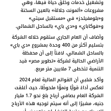
وتشغيل خدمات وخلق حياة فيها، وهي
مشروعات «ألمونت جلالة» بالعين السخنة
و«بلومفيلدز» في «مستقبل سيتي»
و«فوكاباي» و«دي باي» بالساحل الشمالي.
وأضاف أن العام الجاري ستقوم خلاله الشركة
بتسليم أكثر من 400 وحدة بمشروع «دي باي»
بالساحل الشمالي، لافتاً إلى أن محفظة
الأراضي الحالية لشركة «تطوير مصر» قيد
التنمية تتخطى 7 ملايين متر مربع.
وأكد شلبي أن القوائم المالية لعام 2024
تعكس أداءً قويًّا ونموًّا ملحوظًا، حيث أغلقت
الشركة العام بصافي أرباح بلغ نحو 1.7 مليار
جنيه، مشيرًا إلى أنه سيتم توجيه هذه الأرباح