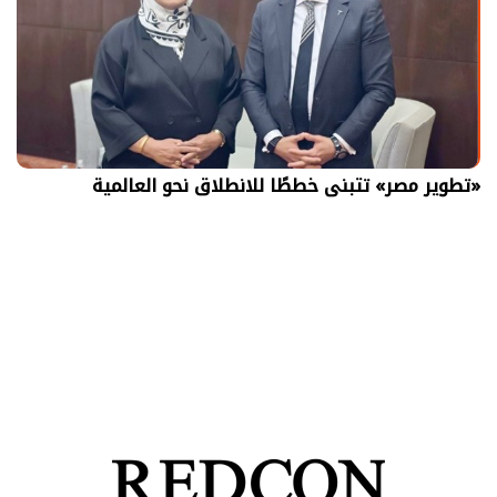
«تطوير مصر» تتبنى خططًا للانطلاق نحو العالمية