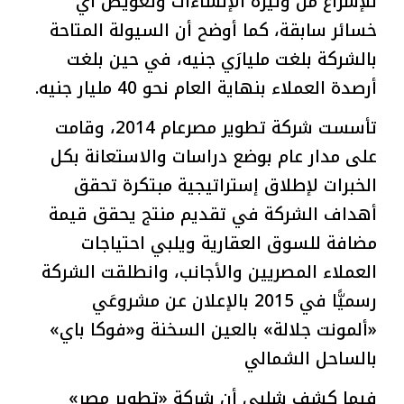
للإسراع من وتيرة الإنشاءات وتعويض أي
خسائر سابقة، كما أوضح أن السيولة المتاحة
بالشركة بلغت مليارَي جنيه، في حين بلغت
أرصدة العملاء بنهاية العام نحو 40 مليار جنيه.
تأسست شركة تطوير مصرعام 2014، وقامت
على مدار عام بوضع دراسات والاستعانة بكل
الخبرات لإطلاق إستراتيجية مبتكرة تحقق
أهداف الشركة في تقديم منتج يحقق قيمة
مضافة للسوق العقارية ويلبي احتياجات
العملاء المصريين والأجانب، وانطلقت الشركة
رسميًّا في 2015 بالإعلان عن مشروعَي
«ألمونت جلالة» بالعين السخنة و«فوكا باي»
بالساحل الشمالي
فيما كشف شلبي أن شركة «تطوير مصر»