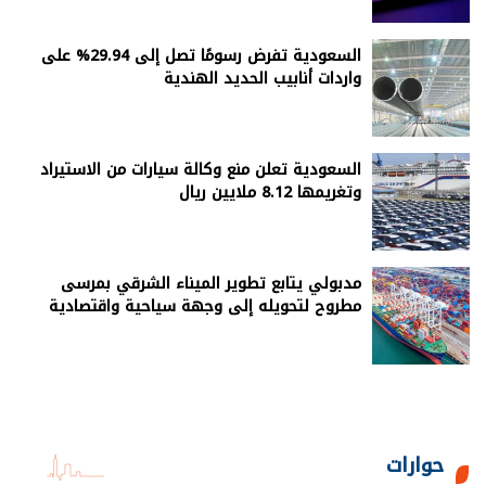
السعودية تفرض رسومًا تصل إلى 29.94% على
واردات أنابيب الحديد الهندية
السعودية تعلن منع وكالة سيارات من الاستيراد
وتغريمها 8.12 ملايين ريال
مدبولي يتابع تطوير الميناء الشرقي بمرسى
مطروح لتحويله إلى وجهة سياحية واقتصادية
حوارات