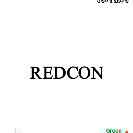
Green