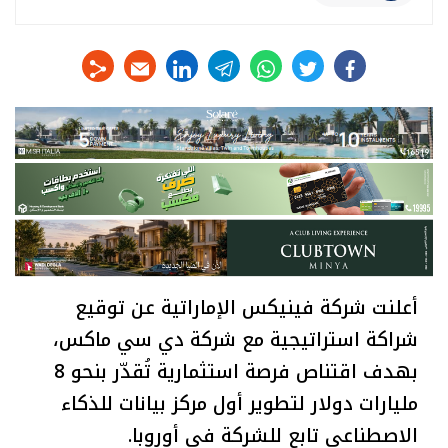
linkedin
telegram
whats
twitter
facebook
أعلنت شركة فينيكس الإماراتية عن توقيع
شراكة استراتيجية مع شركة دي سي ماكس،
بهدف اقتناص فرصة استثمارية تُقدّر بنحو 8
مليارات دولار لتطوير أول مركز بيانات للذكاء
الاصطناعي تابع للشركة في أوروبا.