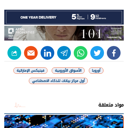
linkedin
telegram
whats
twitter
facebook
أوروبا
الأسواق الأوروبية
فينيكس الإماراتية
أول مركز بيانات للذكاء الاصطناعي
شارك
مواد متعلقة