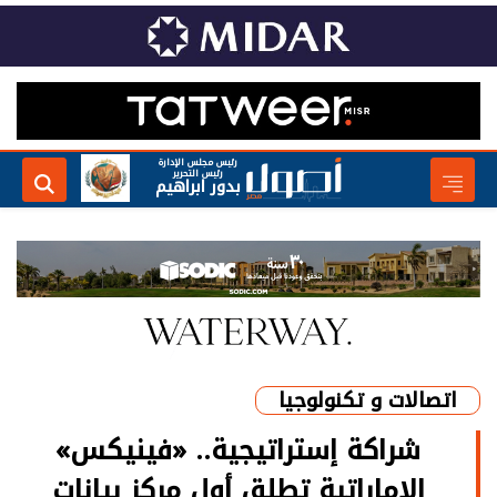
رئيس مجلس الإدارة
رئيس التحرير
بدور ابراهيم
اتصالات و تكنولوجيا
شراكة إستراتيجية.. «فينيكس»
الإماراتية تطلق أول مركز بيانات