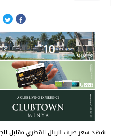
itter
facebook