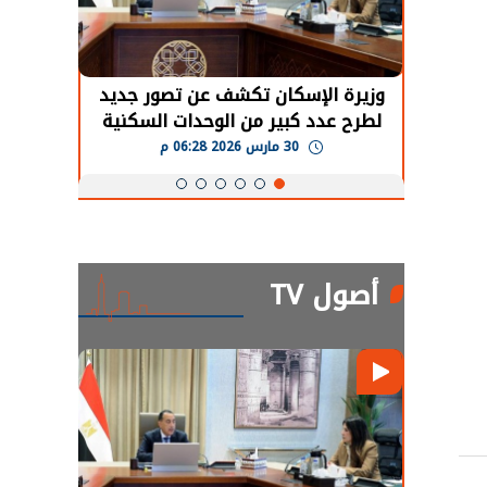
حضور دولي
وزيرة الإسكان تكشف عن تصور جديد
الرئي
تها
لطرح عدد كبير من الوحدات السكنية
قطاع 
ة
بنظام الإيجار
30 مارس 2026 06:28 م
أصول TV