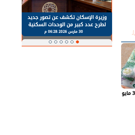
حضور دولي
وزيرة الإسكان تكشف عن تصور جديد
الرئي
تها
لطرح عدد كبير من الوحدات السكنية
قطاع 
ة
بنظام الإيجار
30 مارس 2026 06:28 م
سعر الريال القطري اليوم الأحد 3 مايو