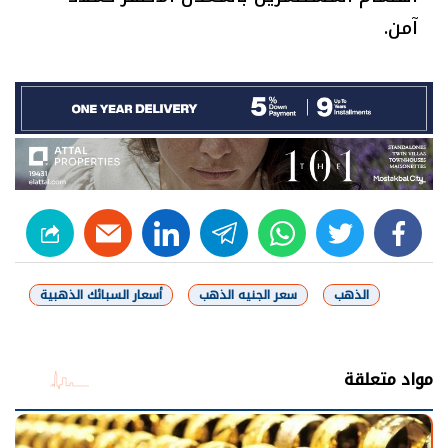
آمن.
linkedin
telegram
whats
twitter
facebook
الذهب
سعر الجنيه الذهب
أسعار السبائك الذهبية
شارك
مواد متعلقة