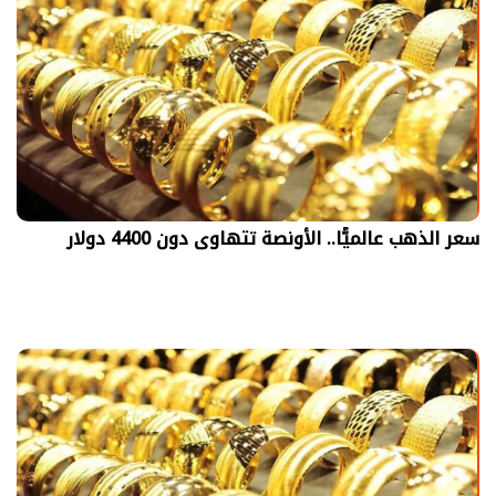
سعر الذهب عالميًّا.. الأونصة تتهاوى دون 4400 دولار