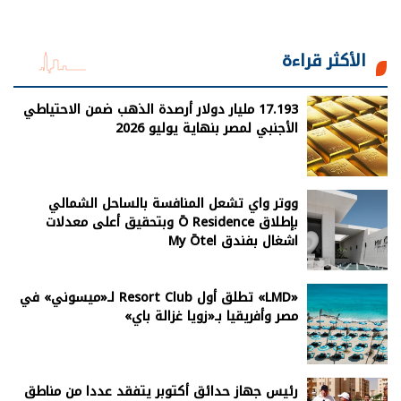
الأكثر قراءة
17.193 مليار دولار أرصدة الذهب ضمن الاحتياطي
الأجنبي لمصر بنهاية يوليو 2026
ووتر واي تشعل المنافسة بالساحل الشمالي
بإطلاق Ō Residence وبتحقيق أعلى معدلات
اشغال بفندق My Ōtel
«LMD» تطلق أول Resort Club لـ«ميسوني» في
مصر وأفريقيا بـ«زويا غزالة باي»
رئيس جهاز حدائق أكتوبر يتفقد عددا من مناطق