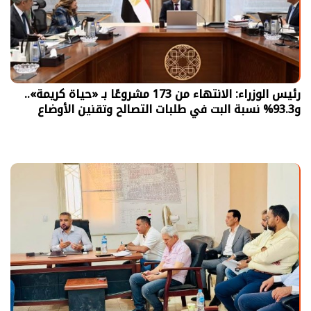
رئيس الوزراء: الانتهاء من 173 مشروعًا بـ «حياة كريمة»..
و93.3% نسبة البت في طلبات التصالح وتقنين الأوضاع