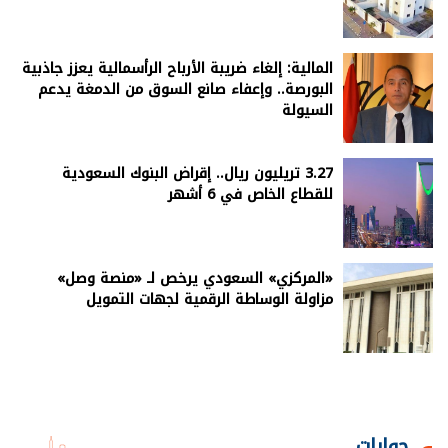
المالية: إلغاء ضريبة الأرباح الرأسمالية يعزز جاذبية
البورصة.. وإعفاء صانع السوق من الدمغة يدعم
السيولة
3.27 تريليون ريال.. إقراض البنوك السعودية
للقطاع الخاص في 6 أشهر
«المركزي» السعودي يرخص لـ «منصة وصل»
مزاولة الوساطة الرقمية لجهات التمويل
حوارات