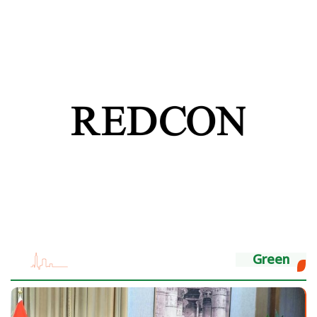
Green