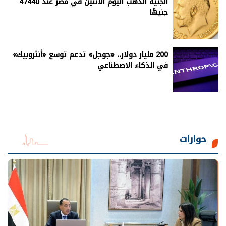
الجنيه الذهب اليوم الاثنين في مصر عند 47440
جنيهًا
200 مليار دولار.. «جوجل» تدعم توسع «أنثروبيك»
في الذكاء الاصطناعي
حوارات