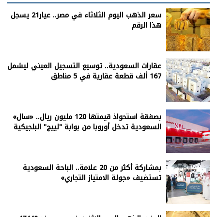
سعر الذهب اليوم الثلاثاء في مصر.. عيار21 يسجل
هذا الرقم
عقارات السعودية.. توسيع التسجيل العيني ليشمل
167 ألف قطعة عقارية في 5 مناطق
بصفقة استحواذ قيمتها 120 مليون ريال.. «سال»
السعودية تدخل أوروبا من بوابة "لييج" البلجيكية
بمشاركة أكثر من 20 علامة.. الباحة السعودية
تستضيف «جولة الامتياز التجاري»