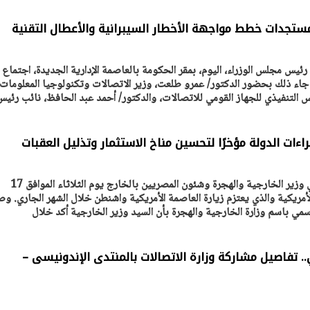
تجدات خطط مواجهة الأخطار السيبرانية والأعطال التقنية
يس مجلس الوزراء، اليوم، بمقر الحكومة بالعاصمة الإدارية الجديدة، اجتماع
. جاء ذلك بحضور الدكتور/ عمرو طلعت، وزير الاتصالات وتكنولوجيا المعلومات،
التنفيذي للجهاز القومي للاتصالات، والدكتور/ أحمد عبد الحافظ، نائب رئيس
اءات الدولة مؤخرًا لتحسين مناخ الاستثمار وتذليل العقبات
استقبل السيد د. بدر عبد العاطي وزير الخارجية والهجرة وشئون المصريين بالخارج يوم الثلاثاء الموافق 17
يتابع الإجراءات الخاصة
افتتاح «إيجبس 2026» ب
الأمريكية والذي يعتزم زيارة العاصمة الأمريكية واشنطن خلال الشهر الجاري. و
ات الرئاسية بطرح وحدات
واسع.. والبترول: مصر تعزز مكان
مي باسم وزارة الخارجية والهجرة بأن السيد وزير الخارجية أكد خلال
لإيجار للمواطنين
بوصفها مركزًا إقليميًّا للطاق
30 مارس 2026 03:59 م
 تفاصيل مشاركة وزارة الاتصالات بالمنتدى الإندونيسى –