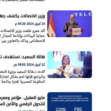
الـمُستدامة، فتُقدّر الاستثمارات الـمُستهدفة للقطاع
وزير الاتصالات يكشف جهو
الرئيس السيسي: تداعيات خطيرة على
رئيس الوزراء 
24 أبريل 2024 06:20 م
الاقتصاد العالمي وأسعار الوقود حال
بتنفيذ التوجيه
أكد عمرو طلعت وزير الاتصالات 
استمرار الأزمة في الشرق الأوسط
سكنية با
30 مارس 2026 05:06 م
30 مارس 2026 04:40 م
حماية البيانات وإتاحة المجال 
الاصطناعى وذلك بالتعاون بين 
هالة السعيد: نستهدف تحقيق معدل نمو 2
22 أبريل 2024 08:00 ص
أكدت د.هالة السعيد وزيرة الت
والبرامج فإنها تتم بشكل تشارك
الحكومة المصرية لفترة جائحة 
للتحول الرقمي والأمن الس