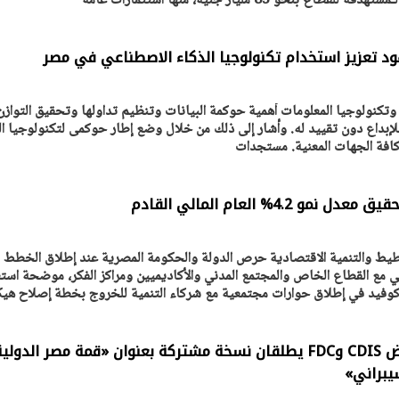
 بنحو 85 مليار جنيه، منها استثمارات عامة
د تعزيز استخدام تكنولوجيا الذكاء الاصطناعي في مصر
يتابع الإجراءات الخاصة
افتتاح «إيجبس 2026» ب
ات الرئاسية بطرح وحدات
واسع.. والبترول: مصر تعزز مكان
وتكنولوجيا المعلومات أهمية حوكمة البيانات وتنظيم تداولها وتحقيق التوازن
لإيجار للمواطنين
بوصفها مركزًا إقليميًّا للطاق
30 مارس 2026 03:59 م
للإبداع دون تقييد له. وأشار إلى ذلك من خلال وضع إطار حوكمى لتكنولوجيا ال
كافة الجهات المعنية. مستجدات
4.% العام المالي القادم
خطيط والتنمية الاقتصادية حرص الدولة والحكومة المصرية عند إطلاق الخطط
ي مع القطاع الخاص والمجتمع المدني والأكاديميين ومراكز الفكر، موضحة است
كوفيد في إطلاق حوارات مجتمعية مع شركاء التنمية للخروج بخطة إصلاح هي
مايو المقبل.. مؤتمر ومعرض CDIS وFDC يطلقان نسخة مشتركة بعنوان «قمة مصر الدولي
يبراني»