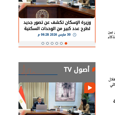
حضور دولي
وزيرة الإسكان تكشف عن تصور جديد
الرئي
تها
لطرح عدد كبير من الوحدات السكنية
قطاع 
 بين
ة
بنظام الإيجار
30 مارس 2026 06:28 م
ذكاء
أصول TV
غلال
كلي
ة