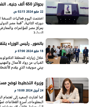
بجوائز 650 ألف جنيه.. الشركة المصرية للاتصالات تطلق هاكاثون WE Innovate
22 مايو 2024 02:15 ص
الرئيس السيسي: تداعيات خطيرة على
رئيس الوزراء 
بمركز مصر للمؤتمرات والمعارض
الدولية
الاقتصاد العالمي وأسعار الوقود حال
بتنفيذ التوجيه
استمرار الأزمة في الشرق الأوسط
سكنية با
30 مارس 2026 05:06 م
30 مارس 2026 04:40 م
بالصور.. رئيس الوزراء يلت
18 مايو 2024 07:00 م
خلال زيارته للمنطقة التكنولو
الشباب من رواد الأعمال والمهن
ببني سويف؛ الذي يقدم الأنشطة و
وزيرة التخطيط توضح مست
24 أبريل 2024 10:00 م
كما أشارت السعيد إلى اهتمام ا