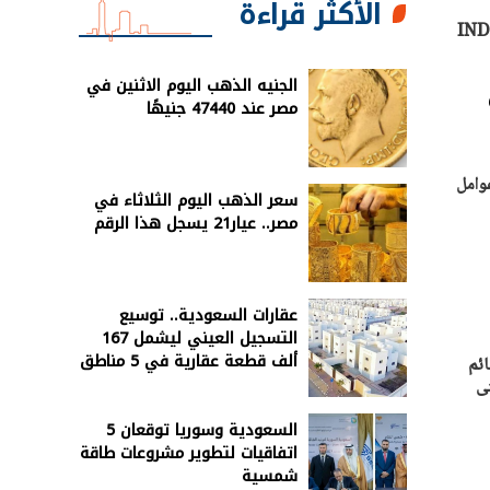
الأكثر قراءة
IAF) INDONES
الجنيه الذهب اليوم الاثنين في
مصر عند 47440 جنيهًا
وامل
سعر الذهب اليوم الثلاثاء في
مصر.. عيار21 يسجل هذا الرقم
عقارات السعودية.. توسيع
التسجيل العيني ليشمل 167
ألف قطعة عقارية في 5 مناطق
ائم
تى
السعودية وسوريا توقعان 5
اتفاقيات لتطوير مشروعات طاقة
شمسية