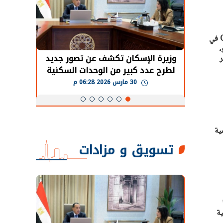
اختتمت اليوم فعاليات النسخة المشتركة بين مؤتمر ومعرض FDC في دورته السادسة، ومؤتمر ومعرض CDIS في
 الفترة من 19 – 21 مايو،
حضور دولي
وزيرة الإسكان تكشف عن تصور جديد
الرئي
ر
تها
لطرح عدد كبير من الوحدات السكنية
قطاع 
ة
بنظام الإيجار
30 مارس 2026 06:28 م
ية
تسويق و مزادات
نمية