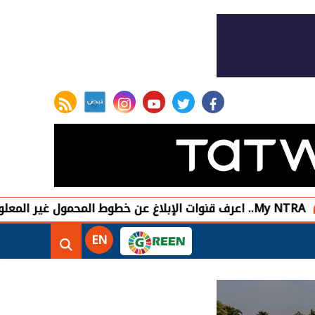
rss feed
instagram
youtube
twitter
facebook
ومة
مصر
EN