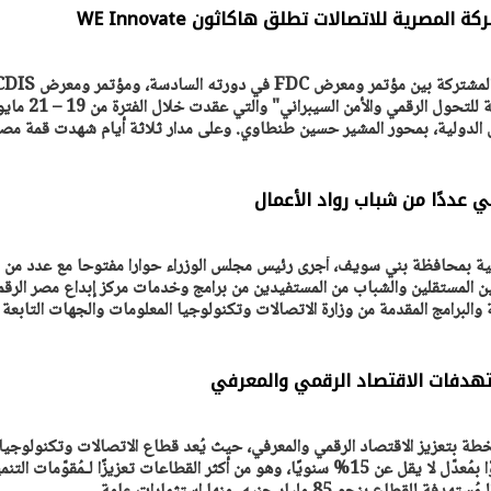
دورته الثانية، "قمة مصر الدولية للتحول الرقمي والأمن السيبراني" والتي عقدت خلال
يتابع الإجراءات الخاصة
افتتاح «إيجبس 2026» ب
 الدولية، بمحور المشير حسين طنطاوي. وعلى مدار ثلاثة أيام شهدت قمة مص
ات الرئاسية بطرح وحدات
واسع.. والبترول: مصر تعزز مكان
لإيجار للمواطنين
بوصفها مركزًا إقليميًّا للطاق
30 مارس 2026 03:59 م
قي عددًا من شباب رواد الأعمال
جية بمحافظة بني سويف، أجرى رئيس مجلس الوزراء حوارا مفتوحا مع عدد من
يين المستقلين والشباب من المستفيدين من برامج وخدمات مركز إبداع مصر الرقم
البرامج المقدمة من وزارة الاتصالات وتكنولوجيا المعلومات والجهات التابعة
هدفات الاقتصاد الرقمي والمعرفي
لخطة بتعزيز الاقتصاد الرقمي والمعرفي، حيث يُعد قطاع الاتصالات وتكنولوجيا
الـمعلومات، أسرع القطاعات نموًا بمُعدّل لا يقل عن 15% سنويًا، وهو من أكثر القطاعات تعزيزًا لـمُقوّمات الت