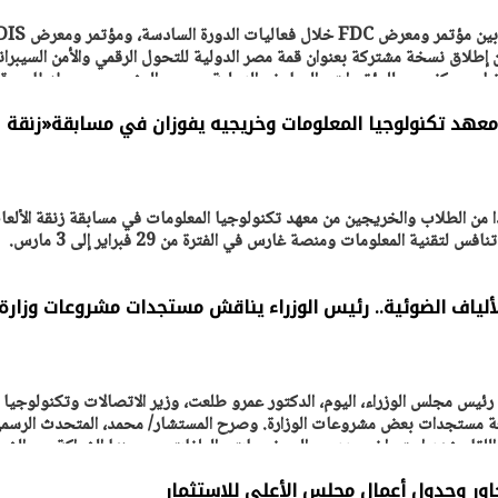
أعلنت اللجنة المنظمة المشتركة بين مؤتمر ومعرض FDC خلال فعال
 إطلاق نسخة مشتركة بعنوان قمة مصر الدولية للتحول الرقمي والأمن السيبران
يتابع الإجراءات الخاصة
افتتاح «إيجبس 2026» ب
من 19 – 21 مايو المقبل، بمركز مصر للمؤتمرات والمعارض الدولية، بمحور المشير حسين طنطاوي 
ات الرئاسية بطرح وحدات
واسع.. والبترول: مصر تعزز مكان
لإيجار للمواطنين
بوصفها مركزًا إقليميًّا للطاق
30 مارس 2026 03:59 م
عهد تكنولوجيا المعلومات وخريجيه يفوزان في مسابقة«زنقة
ا من الطلاب والخريجين من معهد تكنولوجيا المعلومات في مسابقة زنقة الألعا
نية المعلومات ومنصة غارس في الفترة من 29 فبراير إلى 3 مارس.
ألياف الضوئية.. رئيس الوزراء يناقش مستجدات مشروعات وزارة
ئيس مجلس الوزراء، اليوم، الدكتور عمرو طلعت، وزير الاتصالات وتكنولوجيا
عة مستجدات بعض مشروعات الوزارة. وصرح المستشار/ محمد، المتحدث الرسمي
اللقاء شهد استعراض عدد من الموضوعات والملفات، من بينها الشراكة بين الشر
ور وجدول أعمال مجلس الأعلى للاستثمار