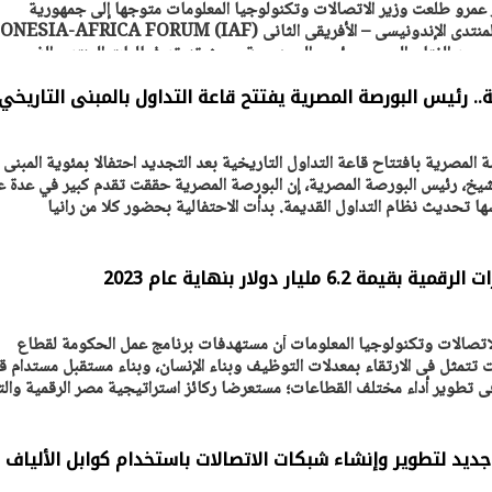
ور عمرو طلعت وزير الاتصالات وتكنولوجيا المعلومات متوجها إلى جمهورية
إندونيسيا للمشاركة فى أعمال المنتدى الإندونيسى – الأفريقى الثانى (IA-AFRICA FORUM
رئيس عبد الفتاح السيسى رئيس الجمهورية. حيث تنعقد فعاليات المنتدى الذى
وية.. رئيس البورصة المصرية يفتتح قاعة التداول بالمبنى التاريخي
 المصرية بافتتاح قاعة التداول التاريخية بعد التجديد احتفالا بمئوية المبنى
لشيخ، رئيس البورصة المصرية، إن البورصة المصرية حققت تقدم كبير في عدة ع
ا تحديث نظام التداول القديمة. بدأت الاحتفالية بحضور كلا من رانيا
6. مليار دولار بنهاية عام 2023
لاتصالات وتكنولوجيا المعلومات أن مستهدفات برنامج عمل الحكومة لقطاع
 تتمثل فى الارتقاء بمعدلات التوظيف وبناء الإنسان، وبناء مستقبل مستدام ق
فى تطوير أداء مختلف القطاعات؛ مستعرضا ركائز استراتيجية مصر الرقمية وال
وع جديد لتطوير وإنشاء شبكات الاتصالات باستخدام كوابل الألياف