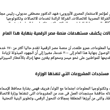
ي لمؤتمر الاستثمار المصرى الأوروبى؛ شهد الدكتور مصطفى مدبولى، رئيس مج
الشركة المصرية للاتصالات، الشركة الرائدة لخدمات الاتصالات وتكنولوجيا
المعلومات فى مصر، ومجموعة 4iG، المجموعة الرائدة فى مجال الاتصالات وتكنولوجيا المعلومات فى المجر
صالات يكشف مستهدفات منصة مصر الرقمية بنهاية هذا العام
كشف وزير الاتصالات وتكنولوجيا المعلومات، عمرو طلعت، أن منصة مصر الرقمية ت
حكومية رقمية. ومن المستهدف الوصول بنهاية هذا العام إلى ٢٠٠ خدمة، مشيرا إلى أن الجهود المبذولة لزيادة
ديمها للمواطنين على نحو ميسر ومحوكم يقترن معها إدراك بالأخطار السيبراني
 مستجدات المشروعات التي تنفذها الوزارة
وتكنولوجيا المعلومات اجتماعا مع اللواء/ شريف فهمى بشارة محافظ الإسماع
له مناقشة مستجدات العمل فى عدد من المشروعات التى تنفذها وزارة الاتصال
، والتى من أبرزها المتعلقة بمجالات التحول الرقمى، وتطوير البنية التحتية