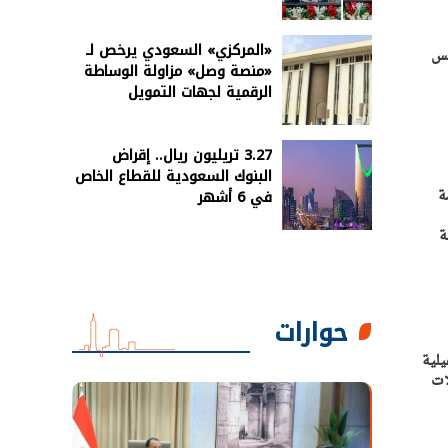
«المركزي» السعودي يرخص لـ
لس
«منصة وصل» مزاولة الوساطة
الرقمية لجهات التمويل
3.27 تريليون ريال.. إقراض
البنوك السعودية للقطاع الخاص
قدم حاليا أكثر من ١٧٠ خدمة
في 6 أشهر
ة
حوارات
يلية
ات