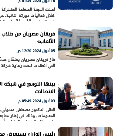
16 أبريل 2024 01:49 م
خلال فعاليات دورتة الثانية، عن
الرئيس السيسي: تداعيات خطيرة على
رئيس الوزراء 
في الفترة 
الاقتصاد العالمي وأسعار الوقود حال
بتنفيذ التوجيه
3،
استمرار الأزمة في الشرق الأوسط
سكنية با
30 مارس 2026 05:06 م
30 مارس 2026 04:40 م
فريقان مصريان من طلاب م
الألعاب»
05 أبريل 2024 12:20 ص
فاز فريقان مصريان يضمّان عددً
التي انعقدت تحت رعاية شركة تنافس لتق
بينها التوسع في شبكة ال
الاتصالات
03 أبريل 2024 05:49 م
التقى الدكتور مصطفى مدبولي، ر
المعلومات، وذلك في إطار متاب
باسم رئاسة مجلس الوزراء، بأن 
المصرية
رئيس الوزراء يستعرض محا