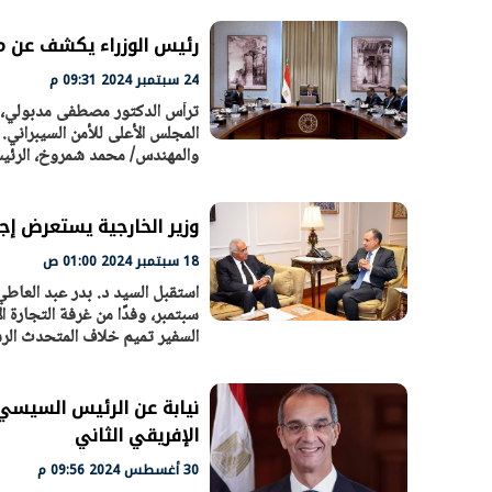
رئيس الوزراء يكشف عن مس
24 سبتمبر 2024 09:31 م
ترأس الدكتور مصطفى مدبولي، رئ
المجلس الأعلى للأمن السيبراني
والمهندس/ محمد شمروخ، الرئيس 
وزير الخارجية يستعرض إجر
18 سبتمبر 2024 01:00 ص
الرئيس السيسي: تداعيات خطيرة على
رئيس الوزراء 
سبتمبر، وفدًا من غرفة التجارة 
الاقتصاد العالمي وأسعار الوقود حال
بتنفيذ التوجيه
السفير تميم خلاف المتحدث الرس
استمرار الأزمة في الشرق الأوسط
سكنية با
30 مارس 2026 05:06 م
30 مارس 2026 04:40 م
نيابة عن الرئيس السيسي..
الإفريقي الثاني
30 أغسطس 2024 09:56 م