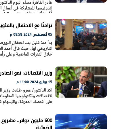
غادر القاهرة مساء اليوم الدكت
II. وتأتي نيابًة عن السيد ال
تستضيفه مدينة
تزامنًا مع الاحتفال بالمئ
05 أغسطس 2024 08:58 م
بدأ منذ قليل بدء احتفال البورصة
التاريخي لها، حيث قال أحمد ا
خلال الفترات الماضية وعلى رأسه
وزير الاتصالات: نمو الصادرات الرقمية بقيمة 2
15 يوليو 2024 11:00 م
أكد الدكتور/ عمرو طلعت وزير ا
الاتصالات وتكنولوجيا المعلومات
على اقتصاد المعرفة، والإسهام 
600 مليون دولار.. مشر
الضوئية