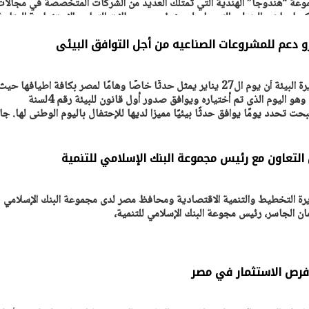
عة “هندوجا” الهندية التي تمتلك العديد من الشركات المتخصصة في مجالات
يماويات والبنوك والتمويل، لبحث فرص ومجالات التعاون الاستثمارية المتاح
يتابع الإجراءات الخاصة
افتتاح «إيجبس 2026» ب
ات الرئاسية بطرح وحدات
واسع.. والبترول: مصر تعزز مكان
أكدت الدكتورة ياسمين فؤاد وزيرة البيئة أن يوم ال27 يناير يمثل حدثًا خاصًا وهامًا لمصر بكافة اطيافها حيث
لإيجار للمواطنين
بوصفها مركزًا إقليميًّا للطاق
30 مارس 2026 03:59 م
تحتفل مصر بيوم البيئة الوطنى وهو اليوم الذى تم أختياره ويوافق صدور أول قانون للبيئة رقم 4لسنة
التعاون مع رئيس مجموعة البنك الإسلامي للتنمية
زيرة التخطيط والتنمية الاقتصادية ومحافظ مصر لدى مجموعة البنك الإسلامي
ان الجاسر، رئيس مجوعة البنك الإسلامي للتنمية،
رص الاستثمار في مصر