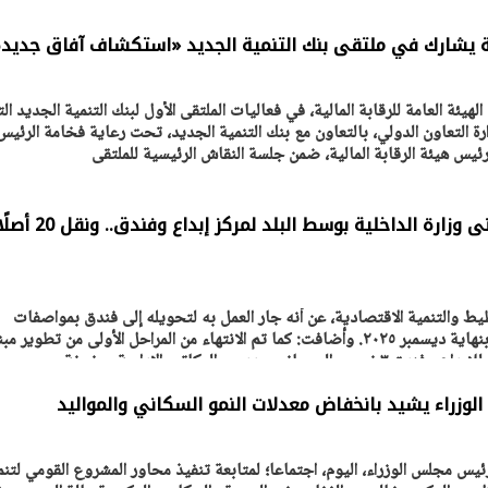
ية يشارك في ملتقى بنك التنمية الجديد «استكشاف آفاق جديد
يئة العامة للرقابة المالية، في فعاليات الملتقى الأول لبنك التنمية الجديد الت
ة التعاون الدولي، بالتعاون مع بنك التنمية الجديد، تحت رعاية فخامة الرئيس
يس هيئة الرقابة المالية، ضمن جلسة النقاش الرئيسية للملتقى
وزيرة التخطيط: تحويل مبنى وزارة الداخلية بوسط ا
يتابع الإجراءات الخاصة
افتتاح «إيجبس 2026» ب
ط والتنمية الاقتصادية، عن أنه جار العمل به لتحويله إلى فندق بمواصفات
ات الرئاسية بطرح وحدات
واسع.. والبترول: مصر تعزز مكان
عالمية، ومن المقرر الانتهاء منه بنهاية ديسمبر ٢٠٢٥. وأضافت: كما تم الانتهاء من المراحل الأولى من تطوير 
لإيجار للمواطنين
بوصفها مركزًا إقليميًّا للطاق
30 مارس 2026 03:59 م
عددٍ من المكاتب الإدارية، مضيفة
 الوزراء يشيد بانخفاض معدلات النمو السكاني والمواليد
س مجلس الوزراء، اليوم، اجتماعا؛ لمتابعة تنفيذ محاور المشروع القومي لتنم