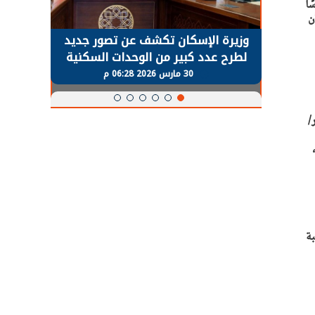
ًا
ن
حضور دولي
وزيرة الإسكان تكشف عن تصور جديد
الرئي
تها
لطرح عدد كبير من الوحدات السكنية
قطاع 
ة
بنظام الإيجار
30 مارس 2026 06:28 م
/
بة