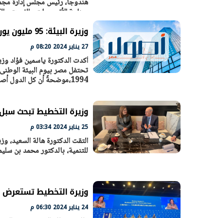
هندوجا، رئيس مجلس إدارة مجمو
صناعة الأتوبيسات والزيوت والك
مصر.
وزيرة البيئة: 95 مليون يورو دعم للمشروعات الصناعيه من أجل التوافق البيئى
الرئيس السيسي: تداعيات خطيرة على
رئيس الوزراء 
27 يناير 2024 08:20 م
الاقتصاد العالمي وأسعار الوقود حال
بتنفيذ التوجيه
استمرار الأزمة في الشرق الأوسط
سكنية با
30 مارس 2026 05:06 م
30 مارس 2026 04:40 م
1994،موضحةً أن كل الدول أصبحت تحدد يومًا يوافق حدثًا بيئيًا مميزا لديها للإحتفال باليوم الوطنى لها. جاء
وزيرة التخطيط تبحث سبل 
25 يناير 2024 03:34 م
التقت الدكتورة هالة السعيد، و
للتنمية، بالدكتور محمد بن سليم
وزيرة التخطيط تستعرض ف
24 يناير 2024 06:30 م