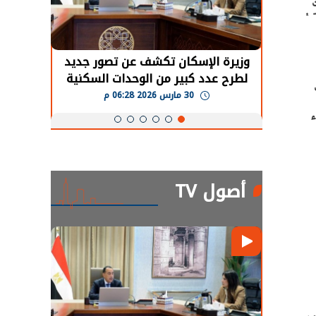
ة في
حضور دولي
وزيرة الإسكان تكشف عن تصور جديد
الرئي
تها
لطرح عدد كبير من الوحدات السكنية
قطاع 
ة
بنظام الإيجار
30 مارس 2026 06:28 م
أصول TV