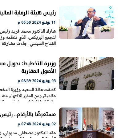
رئيس هيئة الرقابة المال
11 يونيو 2024 06:50 م
شارك الدكتور محمد فريد رئيس اله
لتجمع البريكس، الذي تنظمه وزار
الفتاح السيسي. جاءت مشاركة رئ
الأصول العقارية
03 يونيو 2024 08:39 م
الرئيس السيسي: تداعيات خطيرة على
رئيس الوزراء 
كشفت هالة السعيد وزيرة التخطي
الاقتصاد العالمي وأسعار الوقود حال
بتنفيذ التوجيه
استمرار الأزمة في الشرق الأوسط
سكنية با
30 مارس 2026 05:06 م
30 مارس 2026 04:40 م
وزارة الداخلية لتحويله إلى مركز للإبداع وفندق ٣ نجوم، إلى جانب 
مستعرضًا بالأرقام.. رئيس
02 يونيو 2024 07:48 م
عقد الدكتور مصطفى مدبولي، رئي