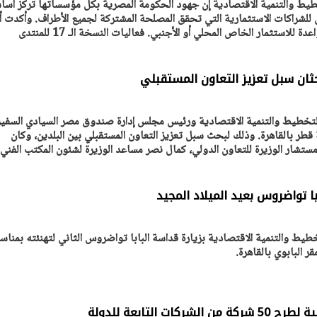
خطيط والتنمية الاقتصادية إن جهود الحكومة المصرية بكل مؤسساتها تركز أساس
لشراكات الاستثمارية التي تحقق المصلحة المشتركة لجميع الأطراف. وأكدت أ
للاستثمار الخاص المحلي أو الأجنبي. فعاليات النسخة الـ 17 للمنتدى
يتابع الإجراءات الخاصة
افتتاح «إيجبس 2026» ب
ات الرئاسية بطرح وحدات
واسع.. والبترول: مصر تعزز مكان
لإيجار للمواطنين
بوصفها مركزًا إقليميًّا للطاق
30 مارس 2026 03:59 م
ثان سبل تعزيز التعاون المستقبلي
التخطيط والتنمية الاقتصادية ورئيس مجلس إدارة صندوق مصر السيادي السفير
قطر بالقاهرة. وذلك لبحث سبل تعزيز التعاون المستقبلي بين البلدين، وكان
تشار الوزيرة للتعاون الدولي، كمال نصر مساعد الوزيرة لشئون المكتب الفني،
ا تواضروس بعيد الميلاد المجيد
خطيط والتنمية الاقتصادية بزيارة قداسة البابا تواضروس الثاني لتهنئته بمناس
ر البابوي بالقاهرة.
ات التابعة للدولة