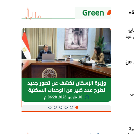
Green
ة»
ابع
 عبد
لبلد لمركز إبداع وفندق.. ونقل 20 أصلًا من
حضور دولي
وزيرة الإسكان تكشف عن تصور جديد
الرئي
تها
لطرح عدد كبير من الوحدات السكنية
قطاع 
مبنى
ة
بنظام الإيجار
30 مارس 2026 06:28 م
ية