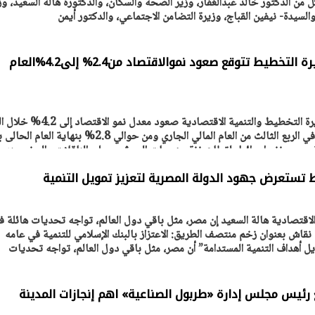
من الدكتور خالد عبدالغفار، وزير الصحة والسكان، والدكتورة هالة السعيد، وز
السيدة- نيفين القباج، وزيرة التضامن الاجتماعي، والدكتور أيمن
الدكتورة هالة السعيد وزيرة التخطيط تتوقع صعود نموالاقتصاد من2.4% إلى4.2%العام
تتوقع الدكتورة هالة السعيد وزيرة التخطيط والتنمية الاقتصادية صعود معدل نمو 
المالي القادم ارتفاعا من 2.4% في الربع الثالث من العام المالي الجاري ومن حوالي 2.8% بنهاي
نة بسبب غزو إسرائيل لقطاع غزة وهجمات الحوثيين على الناقلات والسفن عند 
 المحاصرين وتأثيرها على إيرادات قناة السويس التي تراجع
ط تستعرض جهود الدولة المصرية لتعزيز تمويل التنمية
لاقتصادية هالة السعيد إن مصر، مثل باقي دول العالم، تواجه تحديات هائلة ف
قاش بعنوان زخم منتصف الطريق: الاعتزاز بالبنك الإسلامي للتنمية في عامه
ل أهداف التنمية المستدامة” أن مصر، مثل باقي دول العالم، تواجه تحديات
رئيس مجلس إدارة «طربول الصناعية» اهم إنجازات المدينة