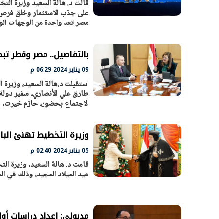
قالت د. هالة السعيد وزيرة الت
على جذب الاستثمار وخلق فرص ل
مصر تعد واحدة من الوجهات الواعدة 
الرئيس السيسي: تداعيات خطيرة على
رئيس الوزراء 
الاقتصاد العالمي وأسعار الوقود حال
بتنفيذ التوجيه
استمرار الأزمة في الشرق الأوسط
سكنية با
30 مارس 2026 05:06 م
30 مارس 2026 04:40 م
بالتفاصيل.. مصر وقطر تبح
09 يناير 2024 06:29 م
استقبلت د.هالة السعيد، وزيرة 
طارق علي الأنصاري، سفير دولة 
الاجتماع بحضور، حازم خيرت، مس
وزيرة التخطيط تهنئ الباب
05 يناير 2024 02:40 م
قامت د. هالة السعيد، وزيرة الت
عيد الميلاد المجيد، وذلك في المق
مدبولي: إعداد دراسات أولية لطرح 50 شركة من الشرك