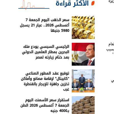
الأكثر قراءة
يرة
سعر الذهب اليوم الجمعة 7
أغسطس 2026.. عيار 21 يسجل
5980 جنيها
الاقتصاد إلى 4.2% خلال العام
الرئيسي السيسي يودع ملك
ة ‏العام الحالى بسبب
البحرين بمطار العلمين الدولي
باب
بعد ختام زيارته لمصر
توقيع عقد المطور الصناعي
"كابيتال" لإقامة مصانع وأماكن
ي
تخزين جاهزة للإيجار بالقنطرة
غرب
استقرار سعر الأسمنت اليوم
الجمعة 7 أغسطس 2026 الطن
بـ4000 جنيه