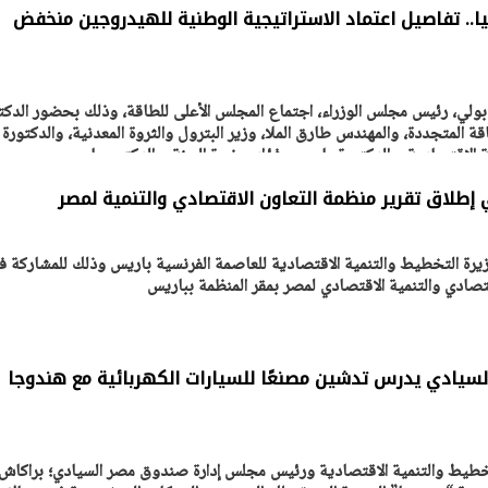
.. تفاصيل اعتماد الاستراتيجية الوطنية للهيدروجين منخفض
ولي، رئيس مجلس الوزراء، اجتماع المجلس الأعلى للطاقة، وذلك بحضور الدكت
يتابع الإجراءات الخاصة
افتتاح «إيجبس 2026» ب
ة المتجددة، والمهندس طارق الملا، وزير البترول والثروة المعدنية، والدكتورة 
ات الرئاسية بطرح وحدات
واسع.. والبترول: مصر تعزز مكان
 الاقتصادية، والدكتورة ياسمين فؤاد، وزيرة البيئة، والدكتور عاصم
لإيجار للمواطنين
بوصفها مركزًا إقليميًّا للطاق
30 مارس 2026 03:59 م
إطلاق تقرير منظمة التعاون الاقتصادي والتنمية لمصر
يرة التخطيط والتنمية الاقتصادية للعاصمة الفرنسية باريس وذلك للمشاركة ف
قتصادي والتنمية الاقتصادي لمصر بمقر المنظمة بباريس
 السيادي يدرس تدشين مصنعًا للسيارات الكهربائية مع هندوجا
لتخطيط والتنمية الاقتصادية ورئيس مجلس إدارة صندوق مصر السيادي؛ براكاش