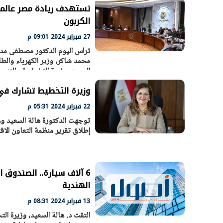
تستهدف ريادة مصر عالميا
الكربون
27 فبراير 2024 09:01 م
ترأس اليوم الدكتور مصطفى مدب
الرئيس السيسي: تداعيات خطيرة على
رئيس الوزراء 
محمد شاكر، وزير الكهرباء والطاق
الاقتصاد العالمي وأسعار الوقود حال
بتنفيذ التوجيه
السعيد، وزيرة التخطيط والتنمية
استمرار الأزمة في الشرق الأوسط
سكنية با
30 مارس 2026 05:06 م
30 مارس 2026 04:40 م
وزيرة التخطيط تشارك في 
22 فبراير 2024 05:31 م
توجهت الدكتورة هالة السعيد وز
إطلاق تقرير منظمة التعاون الا
6 آلاف سيارة.. الصندوق
الهندية
13 فبراير 2024 08:31 م
التقت د. هالة السعيد، وزيرة ا