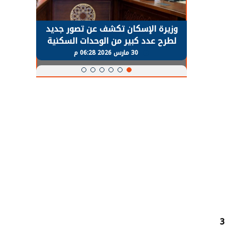
حضور دولي
وزيرة الإسكان تكشف عن تصور جديد
الرئي
تها
لطرح عدد كبير من الوحدات السكنية
قطاع 
ة
بنظام الإيجار
30 مارس 2026 06:28 م
لمحافظة الإسماعيلية لتنفيذ 316