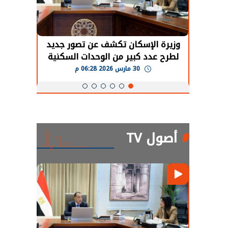
حضور دولي
وزيرة الإسكان تكشف عن تصور جديد
الرئي
تها
لطرح عدد كبير من الوحدات السكنية
قطاع 
ة
بنظام الإيجار
30 مارس 2026 06:28 م
أصول TV