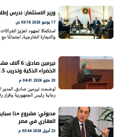
وزير الاستثمار: ندرس إط
17 يونيو 2026 03:18 ص
استكمالًا لجهود تعزيز الشراكات
والتجارة الخارجية، اجتماعًا مع
نيرمين صادق
الخضراء الذكية وتدريب 11.5 ألف مشارك
20 مايو 2026 04:41 م
الرئيس السيسي: تداعيات خطيرة على
رئيس الوزراء 
أوضحت نيرمين صادق، المدير الت
الاقتصاد العالمي وأسعار الوقود حال
بتنفيذ التوجيه
رعاية رئيس الجمهورية وقرار ر
استمرار الأزمة في الشرق الأوسط
سكنية با
30 مارس 2026 05:06 م
30 مارس 2026 04:40 م
مدبولي: مشروع «ذا سباين
العقاري في مصر
23 أبريل 2026 03:44 م