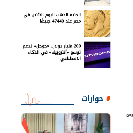
الجنيه الذهب اليوم الاثنين في
مصر عند 47440 جنيهًا
200 مليار دولار.. «جوجل» تدعم
توسع «أنثروبيك» في الذكاء
الاصطناعي
حوارات
لمنيا تضم حاليًا نحو 1700 سرير، ومن