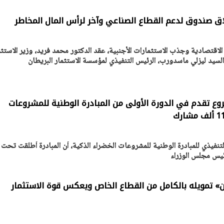
لاق صندوق لدعم القطاع الصناعي وآخر لرأس المال المخاطر
 الاقتصادية وجذب الاستثمارات الأجنبية، عقد الدكتور محمد فريد، وزير الاستثم
 السيد ليزلي ماسدورب، الرئيس التنفيذي لمؤسسة الاستثمار البريطان
: 6 آلاف مشروع تقدم في الدورة الأولى من المبادرة الوطنية للمشروعات
يتابع الإجراءات الخاصة
افتتاح «إيجبس 2026» ب
نفيذي للمبادرة الوطنية للمشروعات الخضراء الذكية، أن المبادرة أُطلقت تحت
ات الرئاسية بطرح وحدات
واسع.. والبترول: مصر تعزز مكان
ئيس مجلس الوزراء
لإيجار للمواطنين
بوصفها مركزًا إقليميًّا للطاق
30 مارس 2026 03:59 م
» تمويله بالكامل من القطاع الخاص ويعكس قوة الاستثمار