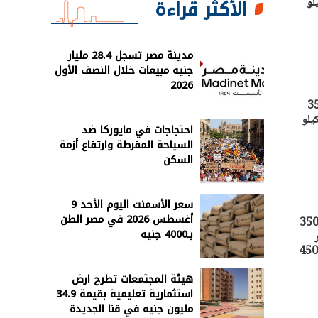
الأكثر قراءة
سجل سعر كيلو
مدينة مصر تسجل 28.4 مليار
جنيه مبيعات خلال النصف الأول
2026
السبت 14 - 9 – 2024، إذ سجل سعر اللحم الجملي 270 و350
هًا. سجل سعر كيلو
احتجاجات في مايوركا ضد
السياحة المفرطة وارتفاع أزمة
السكن
سعر الأسمنت اليوم الأحد 9
أغسطس 2026 في مصر الطن
 "أصول مصر" أسعار اللحوم بأنواعها اليوم الخميس 12 - 9 – 2024، إذ سجل سعر اللحم الجملي 270 و350
بـ4000 جنيه
 سعر
هيئة المجتمعات تطرح ارض
استثمارية تعليمية بقيمة 34.9
مليون جنيه في قنا الجديدة