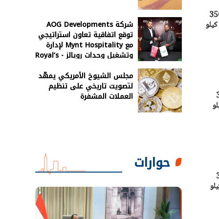
وم بأنواعها اليوم الأربعاء 11 - 9 – 2024، إذ سجل سعر اللحم الجملي 270 و350
شركة AOG Developments
 جنيهًا. سجل سعر كيلو
توقع اتفاقية تعاون استراتيجي
مع Mynt Hospitality لإدارة
وتشغيل وحدات رويالز - Royal’s
رأس الحكمة
مجلس الشيوخ الأمريكي يمهّد
لتصويت تاريخي على تنظيم
اللحم الجملي 270 و350
العملات المشفرة
ل سعر كيلو
حوارات
اللحم الجملي 270 و350
. سجل سعر كيلو