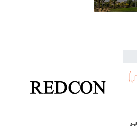
350
هًا. سجل سعر كيلو