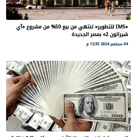
«IMS للتطوير» تنتهي من بيع 50% من مشروع «آي
شيراتون 2» بمصر الجديدة
04 سبتمبر 2024 12:35 م