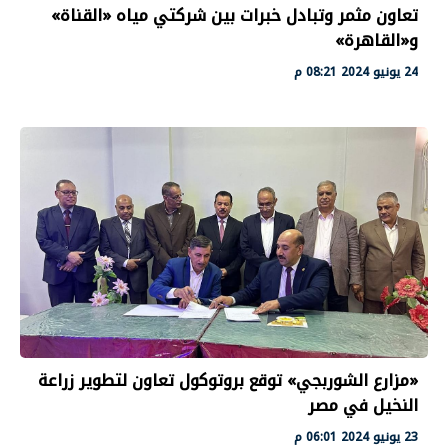
تعاون مثمر وتبادل خبرات بين شركتي مياه «القناة»
و«القاهرة»
24 يونيو 2024 08:21 م
«مزارع الشوربجي» توقع بروتوكول تعاون لتطوير زراعة
النخيل في مصر
23 يونيو 2024 06:01 م