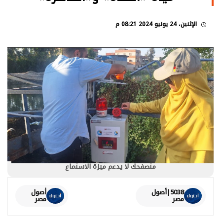
الإثنين، 24 يونيو 2024 08:21 م
متصفحك لا يدعم ميزة الاستماع
5038|أصول
أصول
مصر
مصر