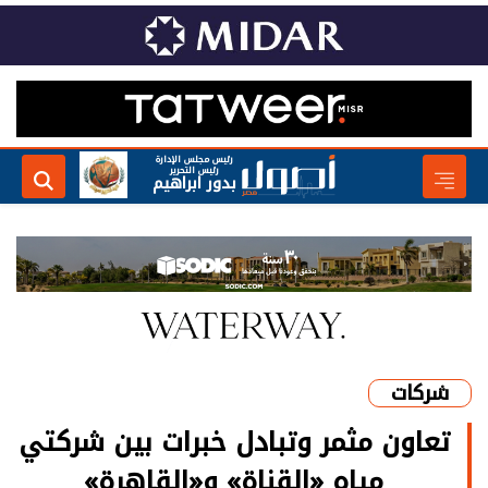
رئيس مجلس الإدارة
رئيس التحرير
بدور ابراهيم
شركات
تعاون مثمر وتبادل خبرات بين شركتي
مياه «القناة» و«القاهرة»