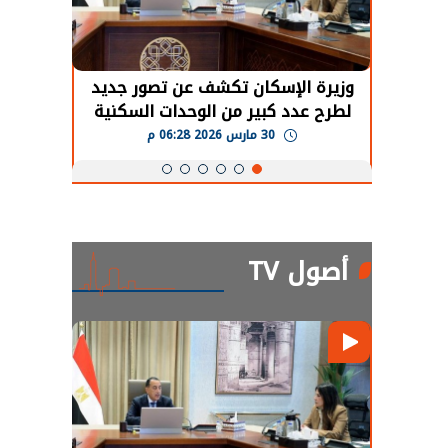
حضور دولي
وزيرة الإسكان تكشف عن تصور جديد
الرئي
تها
لطرح عدد كبير من الوحدات السكنية
قطاع 
ة
بنظام الإيجار
30 مارس 2026 06:28 م
أصول TV