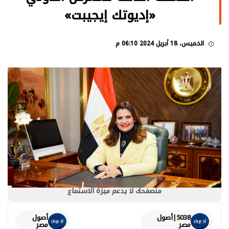
«إديوتك إيجيبت»
الخميس، 18 أبريل 2024 06:10 م
متصفحك لا يدعم ميزة الاستماع
5038|أصول
أصول
مصر
مصر