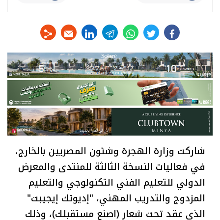
linkedin
telegram
whats
twitter
facebook
شاركت وزارة الهجرة وشئون المصريين بالخارج،
في فعاليات النسخة الثالثة للمنتدى والمعرض
الدولي للتعليم الفني التكنولوجي والتعليم
المزدوج والتدريب المهني، "إديوتك إيجيبت"
الذي عقد تحت شعار (اصنع مستقبلك)، وذلك