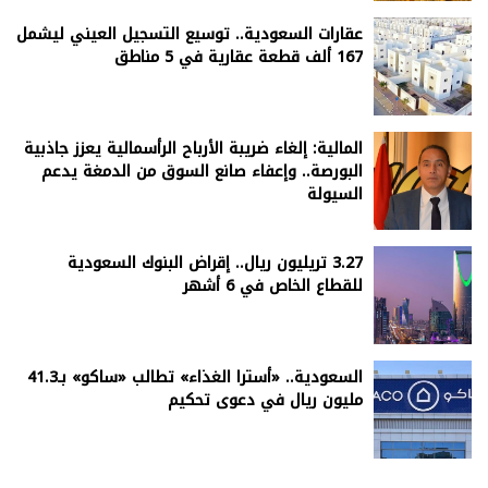
عقارات السعودية.. توسيع التسجيل العيني ليشمل
167 ألف قطعة عقارية في 5 مناطق
المالية: إلغاء ضريبة الأرباح الرأسمالية يعزز جاذبية
البورصة.. وإعفاء صانع السوق من الدمغة يدعم
السيولة
3.27 تريليون ريال.. إقراض البنوك السعودية
للقطاع الخاص في 6 أشهر
السعودية.. «أسترا الغذاء» تطالب «ساكو» بـ41.3
مليون ريال في دعوى تحكيم