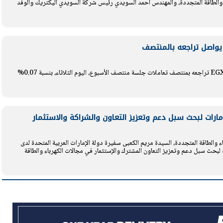
والطاقة المتجددة، والمهندس احمد السويدي رئيس شركة السويدي اليكتريك والوفد
يتابع الإجراءات الخاصة
افتتاح «إيجبس 2026» ب
ات الرئاسية بطرح وحدات
واسع.. والبترول: مصر تعزز مكان
يواصل تراجعه بالمنتصف
لإيجار للمواطنين
بوصفها مركزًا إقليميًّا للطاق
30 مارس 2026 03:59 م
واصل مؤشر البورصة المصرية الرئيسي EGX30 تراجعه بمنتصف تعاملات جلسة منتصف الأسبوع، اليوم الثلاثاء، بنسبة 0.07%
مارات لبحث سبل دعم وتعزيز التعاون والشراكة والاستثمار
الطاقة المتجددة، السيدة مريم الكعبى سفيرة دولة الإمارات العربية المتحدة لدى
ذلك لبحث سبل دعم وتعزيز التعاون المشترك والإستثمار في مجالات الكهرباء والطاقة