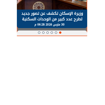
حضور دولي
وزيرة الإسكان تكشف عن تصور جديد
الرئي
تها
لطرح عدد كبير من الوحدات السكنية
قطاع 
ة
بنظام الإيجار
30 مارس 2026 06:28 م