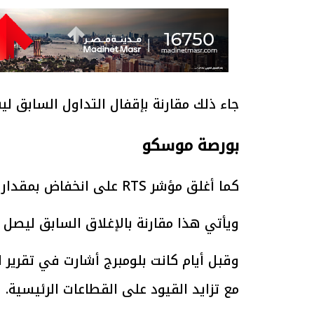
جاء ذلك مقارنة بإقفال التداول السابق ليبلغ 2881.77 ن
بورصة موسكو
كما أغلق مؤشر RTS على انخفاض بمقدار 16.58 نقطة، أي بنسبة 1.66%.
ويأتي هذا مقارنة بالإغلاق السابق ليصل إلى 979.74 
وقبل أيام كانت بلومبرج أشارت في تقرير 
مع تزايد القيود على القطاعات الرئيسية.