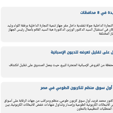
ارة الداخلية جولة تفقدية داخل مقر جهاز تنمية التجارة الداخلية برفقة اللواء وليد
يتابع الإجراءات الخاصة
افتتاح «إيجبس 2026» ب
وكان في استقبال السيد الدكتور الوزير، الدكتورة هبة السيد القائم بأعمال رئيس الجهاز
ز المختلفة
ات الرئاسية بطرح وحدات
واسع.. والبترول: مصر تعزز مكان
لإيجار للمواطنين
بوصفها مركزًا إقليميًّا للطاق
30 مارس 2026 03:59 م
 على تقليل تعرضه للديون الإسبانية
فظة من القروض الإسبانية المتعثرة للبيع، حيث يعمل الصندوق على تقليل انكشاف
دشن أول سوق منظم للكربون الطوعي في مصر
سة الدكتور محمد فريد، أول سوق كربون طوعي، منظم ومراقب من جهات الرقابة على أسواق
انبعاثات الكربونية الطوعية وإصدار وتداول شهادات خفض الانبعاثات الكربونية، بين
لمتطلبات التنظيمية بالتعاون