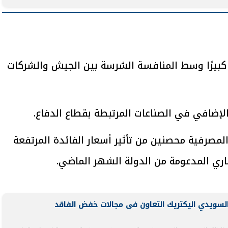
يتابع الإجراءات الخاصة
افتتاح «إيجبس 2026» ب
ات الرئاسية بطرح وحدات
واسع.. والبترول: مصر تعزز مكان
كبيرًا وسط المنافسة الشرسة بين الجيش والشركات
لإيجار للمواطنين
بوصفها مركزًا إقليميًّا للطاق
30 مارس 2026 03:59 م
الإضافي في الصناعات المرتبطة بقطاع الدفاع.
 المصرفية محصنين من تأثير أسعار الفائدة المرتفعة
قاري المدعومة من الدولة الشهر الماضي.
السويدي اليكتريك التعاون فى مجالات خفض الفاقد