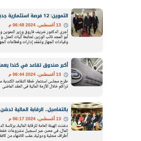
التموين: 12 فرصة استثمارية جديدة في 8 محافظات
13 أغسطس، 2024 06:48 م
أجرى الدكتور شريف فاروق وزير التموين والتج
الرئيس السيسي: تداعيات خطيرة على
رئيس الوزراء 
أبو المجد نائب الوزير، لمتابعة آليات العمل. 
وقيادات الجهاز وتفقد إدارات وقطاعات الجها
الاقتصاد العالمي وأسعار الوقود حال
بتنفيذ التوجيه
استمرار الأزمة في الشرق الأوسط
سكنية با
30 مارس 2026 05:06 م
30 مارس 2026 04:40 م
أكبر صندوق تقاعد في كندا يعمل
13 أغسطس، 2024 06:44 م
طرح مجلس استثمار خطة التقاعد الكندية مح
تراكم خلال الأزمة المالية في العقد الماضي
بالتفاصيل.. الرقابة المالية ت
13 أغسطس، 2024 06:17 م
دشنت الهيئة العامة للرقابة المالية، برئا
المال، في مصر، عبر تسجيل مشروعات خفض ال
أطراف محلية ودولية، عقب الانتهاء من كافة ا