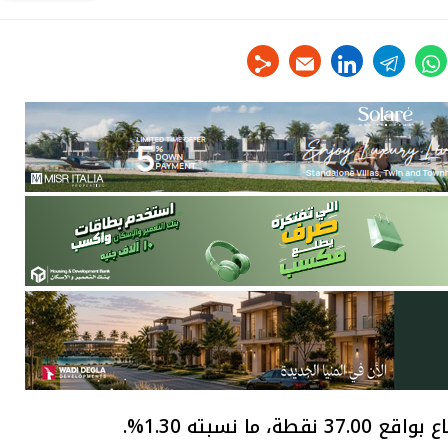
linkedin
telegram
whats
tw
 نسبته 1.30%.