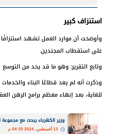
استنزاف كبير
الرئيس السيسي: تداعيات خطيرة على
رئيس الوزراء 
الاقتصاد العالمي وأسعار الوقود حال
بتنفيذ التوجيه
وأوضحت أن موارد العمل تشهد استنزافًا 
استمرار الأزمة في الشرق الأوسط
سكنية با
30 مارس 2026 05:06 م
30 مارس 2026 04:40 م
على استقطاب المجندين.
وتابع التقرير: وهو ما قد يحد من التوسع 
وذكرت أنه لم يعد قطاعًا البناء والخدمات
للغاية، بعد إنهاء معظم برامج الرهن الع
وزير الكهرباء يبحث مع مجموعة 
13 أغسطس، 2024 04:35 م