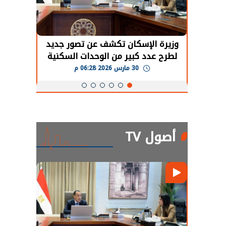
حضور دولي
وزيرة الإسكان تكشف عن تصور جديد
الرئي
تها
لطرح عدد كبير من الوحدات السكنية
قطاع 
ة
بنظام الإيجار
30 مارس 2026 06:28 م
أصول TV