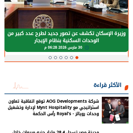
الرئيس السيسي: توقف الأنشطة في قطاع الطاقة
يحتاج إلى سنوات لعودة معدلات الإنتاج الطبيعية
30 مارس 2026 05:08 م
الأكثر قراءة
شركة AOG Developments توقع اتفاقية تعاون
استراتيجي مع Mynt Hospitality لإدارة وتشغيل
وحدات رويالز - Royal’s رأس الحكمة
مدينة مصر تسجل 28.4 مليار جنيه مبيعات خلال