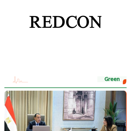
Green